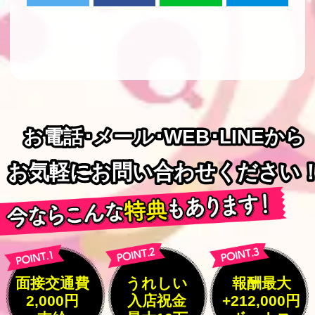
お電話･メール･WEB･LINEから
お電話･メール･WEB･LINEから
お気軽にお問い合わせください
お気軽にお問い合わせください
面接交通費
うれしい
報酬最大
2,000円
入店祝金
+212,000円