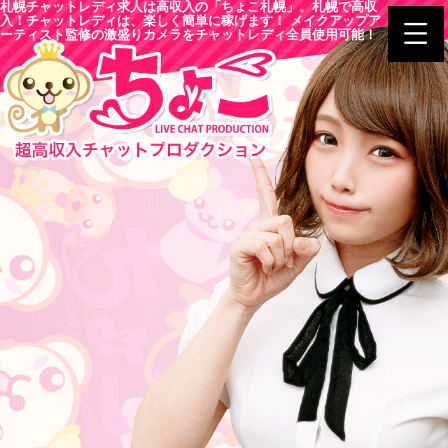
札幌チャットレディ求人は高収入の「ちょこ札幌」。札幌で高収
入！チャットレディは、楽しく簡単に稼げます！ メイクアップア
ーティスト監修の激盛りカメラをチャットレディ全員使用可能！