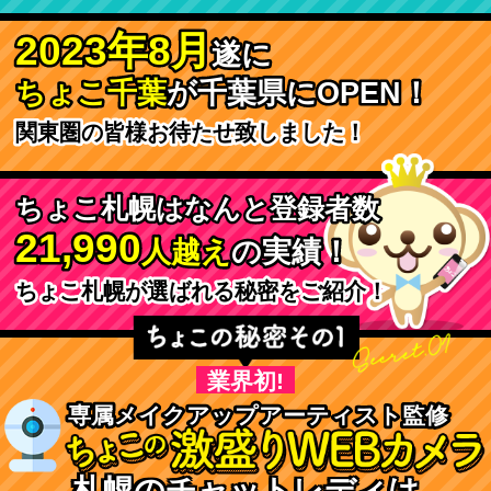
2023年8月
2023年8月
遂に
遂に
ちょこ千葉
ちょこ千葉
が千葉県にOPEN！
が千葉県にOPEN！
関東圏の皆様お待たせ致しました！
関東圏の皆様お待たせ致しました！
ちょこ札幌はなんと登録者数
ちょこ札幌はなんと登録者数
21,990
21,990
の実績！
の実績！
人越え
人越え
ちょこ札幌が選ばれる秘密をご紹介！
ちょこ札幌が選ばれる秘密をご紹介！
業界初!
専属メイクアップアーティスト監修
専属メイクアップアーティスト監修
札幌のチャットレディは