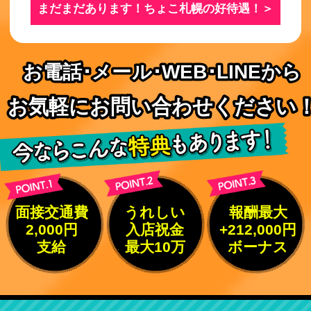
まだまだあります！ちょこ札幌の好待遇！＞
お電話･メール･WEB･LINEから
お電話･メール･WEB･LINEから
お気軽にお問い合わせください
お気軽にお問い合わせください
面接交通費
うれしい
報酬最大
2,000円
入店祝金
+212,000円
支給
最大10万
ボーナス