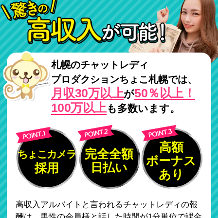
札幌のチャットレディ
プロダクションちょこ札幌では、
月収30万以上
50％以上！
が
100万以上
も多数います。
高額
完全全額
ちょこカメラ
ボーナス
日払い
採用
あり
高収入アルバイトと言われるチャットレディの報
酬は、男性の会員様と話した時間が1分単位で課金