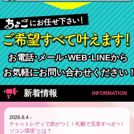
お電話･メール･WEB･LINEから
お電話･メール･WEB･LINEから
お気軽にお問い合わせください
お気軽にお問い合わせください
新着情報
INFORMATION
2026.8.4
-
チャットレディで差がつく！札幌で見直すべき“パ
ソコン環境”とは？