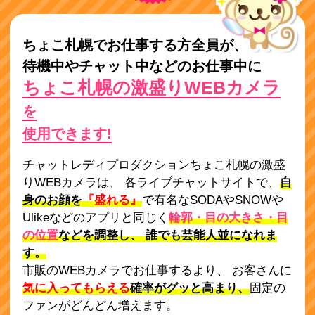
ちょこ札幌でお仕事する方全員が、
待機中やチャット中などのお仕事中に
ちょこ札幌の激盛りWEBカメラ
を
使用できます!
チャットレディプロダクションちょこ札幌の激盛
りWEBカメラは、 各ライブチャットサイトで、
自
身のお顔を
『盛れる』
で有名なSODAやSNOWや
Ulikeなどのアプリと同じく
輪郭・目の大きさ・目
の位置
などを調整し、 誰でも芸能人並になれま
す。
市販のWEBカメラでお仕事するより、 お客さんに
気に入ってもらえる
確率がグッと高まり、
固定の
ファンがどんどん増えます。