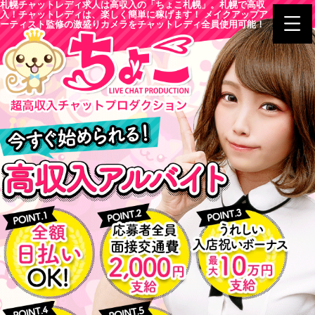
札幌チャットレディ求人は高収入の「ちょこ札幌」。札幌で高収
入！チャットレディは、楽しく簡単に稼げます！ メイクアップア
ーティスト監修の激盛りカメラをチャットレディ全員使用可能！