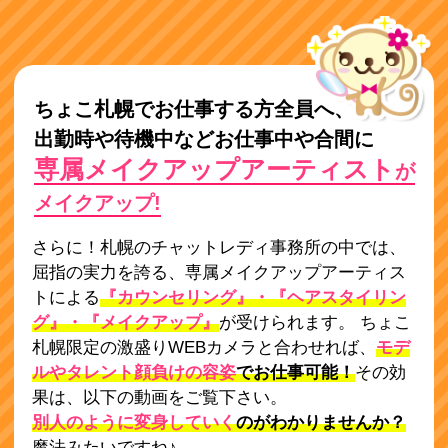
ちょこ札幌でお仕事する方全員へ、
出勤時や待機中などお仕事中や合間に
専属メイクアップアーティスト
が
メイクアップ!
さらに！札幌のチャットレディ事務所の中では、
屈指の実力を誇る、専属メイクアップアーティス
トによる
『カウンセリング』・『ヘアスタイリン
グ』・『メイクアップ』
が受けられます。 ちょこ
札幌限定の激盛りWEBカメラと合わせれば、
モデ
ルやタレント顔負けの容姿
でお仕事可能！
その効
果は、以下の動画をご覧下さい。
別人のように変身していく
のがわかりませんか？
魔法みたいですね♪