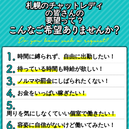
札幌のチャットレディ
の皆さんの
要望って？
時間に縛られず、
自由に出勤
したい！
待っている時間
も時給が欲しい！
ノルマや罰金
にしばられたくない！
お金を
いっぱい稼ぎたい！
周りを気にしなくていい
個室で働きたい！
容姿に自信がない
けど働いてみたい！