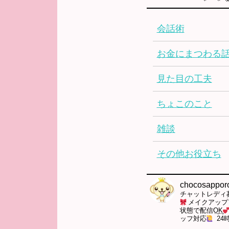
会話術
お金にまつわる
見た目の工夫
ちょこのこと
雑談
その他お役立ち
chocosappor
チャットレディ
メイクアップ
状態で配信‪O̤̮K̤̮‬
ッフ対応
24