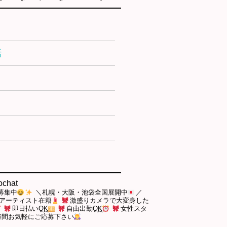
話
ochat
募集中
＼札幌・大阪・池袋全国展開中
／
アーティスト在籍
激盛りカメラで大変身した
即日払い‪O̤̮K̤̮‬
自由出勤‪O̤̮K̤̮
女性スタ
時間お気軽にご応募下さい