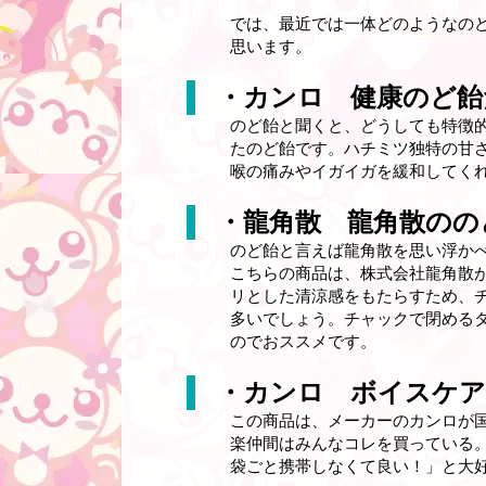
では、最近では一体どのようなの
思います。
・カンロ 健康のど飴
のど飴と聞くと、どうしても特徴
たのど飴です。ハチミツ独特の甘
喉の痛みやイガイガを緩和してく
・龍角散 龍角散のの
のど飴と言えば龍角散を思い浮か
こちらの商品は、株式会社龍角散
リとした清涼感をもたらすため、
多いでしょう。チャックで閉める
のでおススメです。
・カンロ ボイスケア
この商品は、メーカーのカンロが
楽仲間はみんなコレを買っている
袋ごと携帯しなくて良い！」と大