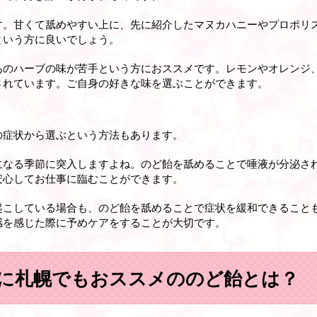
す。甘くて舐めやすい上に、先に紹介したマヌカハニーやプロポリ
という方に良いでしょう。
あのハーブの味が苦手という方におススメです。レモンやオレンジ
されています。ご自身の好きな味を選ぶことができます。
の症状から選ぶという方法もあります。
になる季節に突入しますよね。のど飴を舐めることで唾液が分泌さ
安心してお仕事に臨むことができます。
起こしている場合も、のど飴を舐めることで症状を緩和できること
感を感じた際に予めケアをすることが大切です。
に札幌でもおススメののど飴とは？