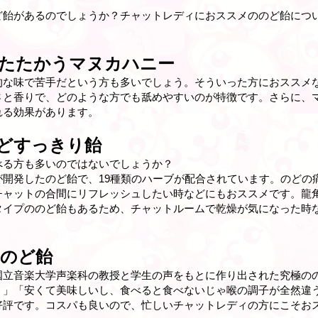
ど飴があるのでしょうか？チャットレディにおススメののど飴につ
たたかうマヌカハニー
的な味で苦手だという方も多いでしょう。そういった方におススメ
さと香りで、どのような方でも舐めやすいのが特徴です。さらに、
れる効果があります。
どすっきり飴
べる方も多いのではないでしょうか？
が開発したのど飴で、19種類のハーブが配合されています。のどの
チャットの合間にリフレッシュしたい時などにもおススメです。龍
タイプののど飴もあるため、チャットルームで乾燥が気になった時
のど飴
国立音楽大学声楽科の教授と学生の声をもとに作り出された究極の
。」「安くて美味しいし、食べると食べないじゃ喉の調子が全然違
好評です。コスパも良いので、忙しいチャットレディの方にこそお