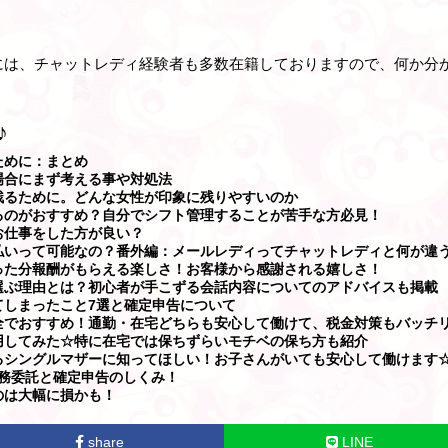
には、チャットレディ経験者も多数在籍しておりますので、何か分
♪
ために：まとめ
場合にまず考える事や対処法
残るために。どんな女性が印象に残りやすいのか
るのがおすすめ？自分でシフト管理することが苦手な方必見！
お仕事をした方が良い？
払いって可能なの？番外編：メールレディってチャットレディと何が違
った分報酬がもらえる楽しさ！お客様から感謝される嬉しさ！
選ぶ理由とは？初心者が手こずる会話内容についてのアドバイスも掲載
てしまったこと7選と確定申告について
全でおすすめ！通勤・在宅どちらも安心して働けて、税金対策もバッチ
用してみた☆特に在宅では保ちずらいモチベの保ち方も紹介
るシングルマザーに知ってほしい！お子さんがいても安心して働けます
務委託と確定申告のしくみ！
のは大幅に損かも！
share
LINE