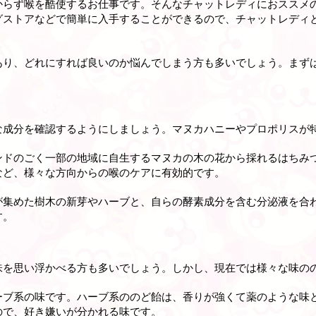
からず喉を酷使するお仕事です。そんなチャットレディにおススメ
グストアなどで簡単に入手することができるので、チャットレディ
あり、どれにすれば良いのか悩んでしまう方も多いでしょう。まず
な成分を確認するようにしましょう。マヌカハニーやプロポリスが
ンドのごく一部の地域に自生するマヌカの木の花から採れるはちみ
など、様々な方向からの喉のケアに有効的です。
が集めた樹木の新芽やハーブと、自らの酵素成分を含む分泌液を合
す。
味を思い浮かべる方も多いでしょう。しかし、現在では様々な味の
ーブ系の味です。ハーブ系ののど飴は、香りが強くて薬のような味
ので、好き嫌いが分かれる味です。