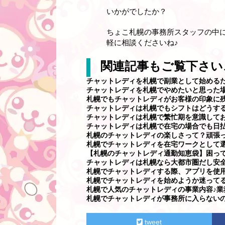
いかがでしたか？
ちょこ札幌の事務所スタッフの中
軽に相談くださいね♪
関連記事もご覧下さい
チャットレディを札幌で副業として始める
チャットレディを札幌でやめたいと思った
札幌でもチャットレディがお客様の印象に
チャットレディは札幌でもシフトはどうす
チャットレディは札幌で繁忙期を意識して
チャットレディは札幌で在宅の場合でも日
札幌のチャットレディの楽しさって？頑張
札幌でチャットレディを在宅ワークとして
【札幌のチャットレディ通勤知恵袋】困っ
チャットレディは札幌なら大都市圏だし安
札幌でチャットレディする際、アプリを使
札幌でチャットレディを始めようか迷って
札幌で人気のチャットレディの事業内容♪業
札幌でチャットレディが事務所に入らない
tweet