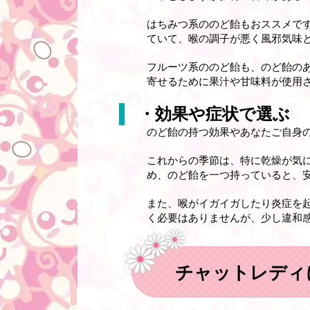
はちみつ系ののど飴もおススメで
ていて、喉の調子が悪く風邪気味
フルーツ系ののど飴も、のど飴の
寄せるために果汁や甘味料が使用
・効果や症状で選ぶ
のど飴の持つ効果やあなたご自身
これからの季節は、特に乾燥が気
め、のど飴を一つ持っていると、
また、喉がイガイガしたり炎症を
く必要はありませんが、少し違和
チャットレディ