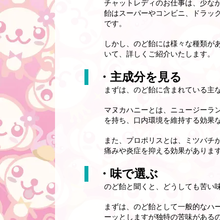
チャットレディのお仕事は、少な
飴はスーパーやコンビニ、ドラッ
です。
しかし、のど飴には様々な種類が
いて、詳しくご紹介いたします。
・主成分を見る
まずは、のど飴に含まれている主
マヌカハニーとは、ニュージーラ
を持ち、口内環境を維持する効果
また、プロポリスとは、ミツバチ
痛みや炎症を抑える効果がありま
・味で選ぶ
のど飴と聞くと、どうしても苦い
まずは、のど飴として一般的なハ
ーッとしますが独特の苦味がある