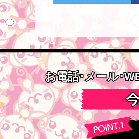
お電話･メール･W
お電話･メール･W