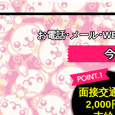
お電話･メール･W
お電話･メール･W
面接交
2,00