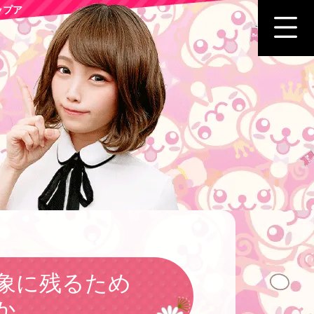
ップア
象に残るため
か