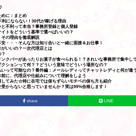
♪
ために：まとめ
不利にならない！30代が稼げる理由
いと不利って本当？事務所登録と個人登録
サイトをどういう基準で選べばいいの？
！その理由を徹底解説
不安・・・そんな方は知り合いと一緒に面接＆お仕事！
方がいいの？一次代理店とは
の？
リンクバーがあったりお菓子が食べられる！？きれいな事務所で集中し
ダクションって何？？どういう意味でどういう場所なの？
払いって可能なの？番外編：メールレディってチャットレディと何が違
ぶ前に、代理店や仕組みについて理解をしよう
用してみた☆特に在宅では保ちずらいモチベの保ち方も紹介
受からないと思っていませんか？実は99%合格します！
share
LINE