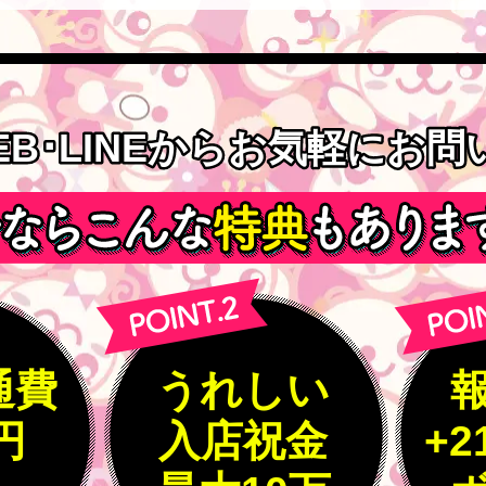
EB･LINEからお気軽にお
EB･LINEからお気軽にお
通費
うれしい
0円
入店祝金
+2