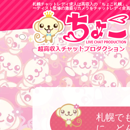
札幌チャットレディ求人は高収入の「ちょこ札幌」。
ーティスト監修の激盛りカメラをチャットレディ全員
札幌で
に。ど