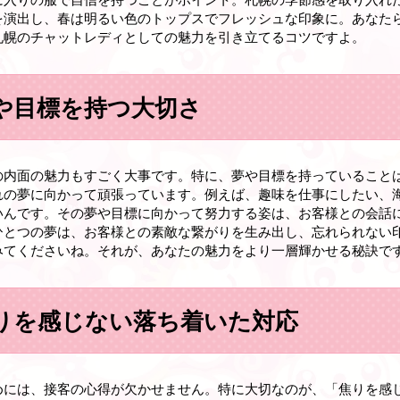
を演出し、春は明るい色のトップスでフレッシュな印象に。あなた
札幌のチャットレディとしての魅力を引き立てるコツですよ。
や目標を持つ大切さ
の内面の魅力もすごく大事です。特に、夢や目標を持っていること
れの夢に向かって頑張っています。例えば、趣味を仕事にしたい、
いんです。その夢や目標に向かって努力する姿は、お客様との会話
ひとつの夢は、お客様との素敵な繋がりを生み出し、忘れられない
みてくださいね。それが、あなたの魅力をより一層輝かせる秘訣で
りを感じない落ち着いた対応
めには、接客の心得が欠かせません。特に大切なのが、「焦りを感