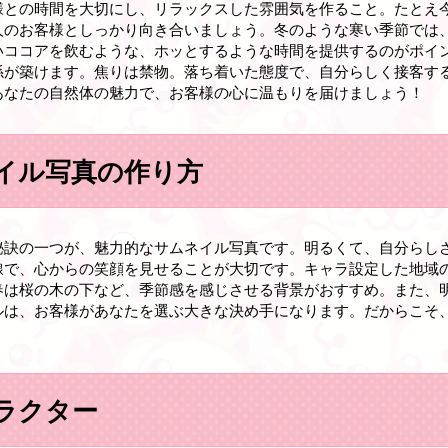
様との時間を大切にし、リラックスした雰囲気を作ること。たとえ
人のお客様としっかり向き合いましょう。冬のような寒い季節では
いココアを飲むような、ホッとするような時間を提供するのがポイ
係が築けます。焦りは禁物。落ち着いた態度で、自分らしく接客す
あなたの自然体の魅力で、お客様の心に温もりを届けましょう！
イル写真の作り方
秘訣の一つが、魅力的なサムネイル写真です。明るくて、自分らし
線で、心からの笑顔を見せることが大切です。キャラ設定した地域
春は桜の木の下など、季節感を感じさせる背景がおすすめ。また、
ルは、お客様があなたを選ぶ大きな決め手になります。だからこそ
ラクター