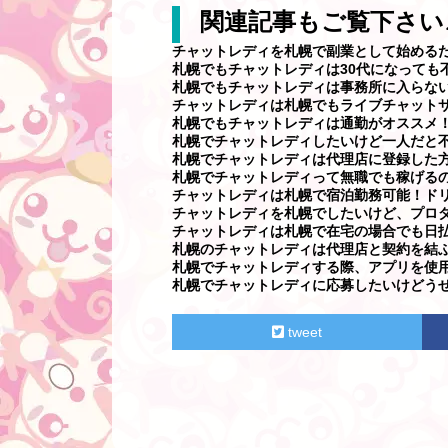
関連記事もご覧下さい
チャットレディを札幌で副業として始める
札幌でもチャットレディは30代になっても
札幌でもチャットレディは事務所に入らな
チャットレディは札幌でもライブチャット
札幌でもチャットレディは通勤がオススメ
札幌でチャットレディしたいけど一人だと
札幌でチャットレディは代理店に登録した
札幌でチャットレディって無職でも稼げる
チャットレディは札幌で宿泊勤務可能！ド
チャットレディを札幌でしたいけど、プロ
チャットレディは札幌で在宅の場合でも日
札幌のチャットレディは代理店と契約を結
札幌でチャットレディする際、アプリを使
札幌でチャットレディに応募したいけどうせ
tweet