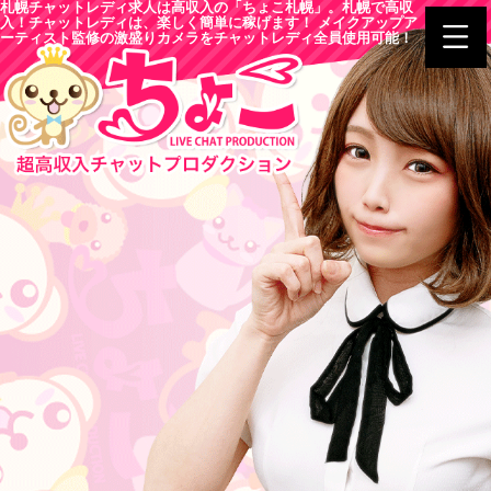
札幌チャットレディ求人は高収入の「ちょこ札幌」。札幌で高収
入！チャットレディは、楽しく簡単に稼げます！ メイクアップア
ーティスト監修の激盛りカメラをチャットレディ全員使用可能！