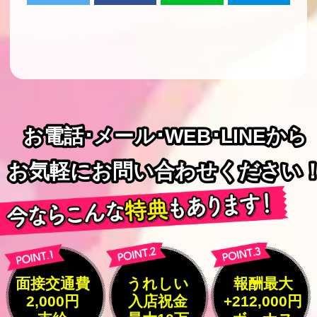
お電話･メール･WEB･LINEから
お電話･メール･WEB･LINEから
お気軽にお問い合わせください
お気軽にお問い合わせください
面接交通費
うれしい
報酬最大
2,000円
入店祝金
+212,000円