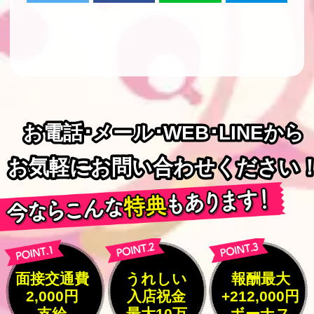
お電話･メール･WEB･LINEから
お電話･メール･WEB･LINEから
お気軽にお問い合わせください
お気軽にお問い合わせください
面接交通費
うれしい
報酬最大
2,000円
入店祝金
+212,000円
支給
最大10万
ボーナス