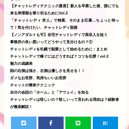
【チャットレディテクニック講座】新人を卒業した後、誰にでも
来る停滞期を乗り切るためにVol.2
「チャットレディ 求人」で検索、そのまま応募…ちょっと待っ
て！気を付けたい、チャットレディ面接
【ノンアダルトも可】在宅チャットレディで高収入を狙う
事務所の良い悪いってどうやって見分けるの？①
チャットレディを札幌で副業として始めるために：まとめ
チャットレディで稼ぐにはどうすれば？コツを伝授！vol.2
魅力の成績表
顔の右側は強さ、左側は優しさを見せる！！
ダメなお世辞、気持ちいいお世辞
チャットの簡単テクニック
自分の会話の「ホーム」と「アウェイ」を知る
チャットレディは怪しいの？怪しいって言われる理由は？経験者
が徹底解説！