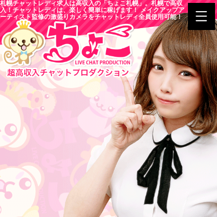
札幌チャットレディ求人は高収入の「ちょこ札幌」。札幌で高収
入！チャットレディは、楽しく簡単に稼げます！ メイクアップア
ーティスト監修の激盛りカメラをチャットレディ全員使用可能！