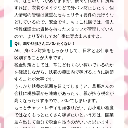
出、などいくつかありますが、優良な代理店に所属
すれば、衣装やメイクなどで身バレ防止したり、個
人情報の管理は厳重なセキュリティ要件の元行うな
どしているので、安全です。ちょこ札幌では、個人
情報保護士の資格を持ったスタッフが管理している
ので、より安心してお仕事に専念出来ますよ。
Q6、親や旦那さんにバレたくない！
A6、身バレ対策をしっかりして、日常とお仕事を
区別することが大事です。
税金対策としては、常にどれくらい稼いでいるのか
を確認しながら、扶養の範囲内で稼げるように調節
することが大事です。
うっかり扶養の範囲を超えてしまうと、旦那さんの
会社に税務署から連絡があったり、親が払う税金が
高くなったりするので、バレてしまいます。
もっとチャットレディを頑張りたい、お小遣い程度
ではなくもっとたくさん稼ぎたいという方は、開業
届を出して自分で税金を払うのがいいと思います。