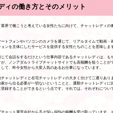
ディの働き方とそのメリット
ィ業界で働こうと考えている女性たちに向けて、チャットレディの
マートフォンやパソコンのカメラを通じて、リアルタイムで動画・
ションを主体にしたサービスを提供する女性たちのことを意味しま
通じて会話をするだけという仕事内容であるチャットレディは、も
すが、ノンアダルトライブチャットサイトでも高報酬を狙うことが
として、昨今女性から大変人気のあるお仕事になっています。
勤チャットレディと在宅チャットレディの大きく分けて二通りあり
の家から出る必要が一切ないということと、通勤チャットレディに
に登録することができるという点です。それでは、それぞれについ
チャット運営会社から凡そ50～60%の報酬を受け取っています。そ