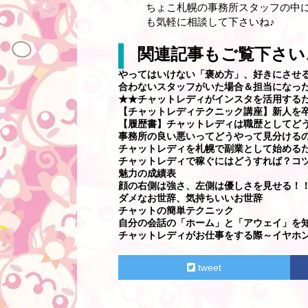
ちょこ札幌の事務所スタッフの中
も気軽に相談して下さいね♪
関連記事もご覧下さい
やってはいけない「褒め方」、好きにさせ
合わないスタッフがいた場合＆担当になっ
★★チャットレディがインスタを活用する
【チャットレディテクニック講座】新人を卒
【履歴書】チャットレディは職歴としてど
事務所の良い悪いってどうやって見分ける
チャットレディを札幌で副業として始める
チャットレディで稼ぐにはどうすれば？コツを
魅力の成績表
顔の右側は強さ、左側は優しさを見せる！
ダメなお世辞、気持ちいいお世辞
チャットの簡単テクニック
自分の会話の「ホーム」と「アウェイ」を
チャットレディがお仕事をする際～イヤホ
tweet