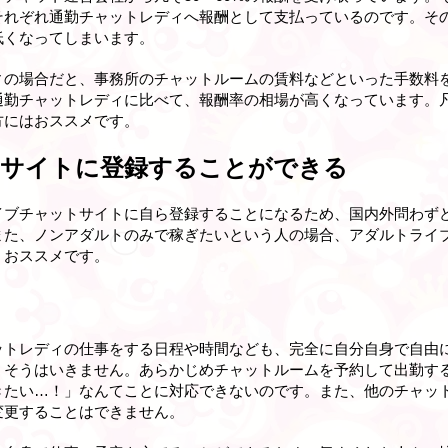
それぞれ通勤チャットレディへ報酬として支払っているのです。そ
低くなってしまいます。
ィの場合だと、事務所のチャットルームの賃料などといった手数料
通勤チャットレディに比べて、報酬率の相場が高くなっています。凡
方にはおススメです。
トサイトに登録することができる
イブチャットサイトに自ら登録することになるため、国内外問わず
また、ノンアダルトのみで稼ぎたいという人の場合、アダルトライ
、おススメです。
ットレディの仕事をする日程や時間なども、完全に自分自身で自由
、そうはいきません。あらかじめチャットルームを予約して出勤す
きたい…！」なんてことに対応できないのです。また、他のチャッ
変更することはできません。