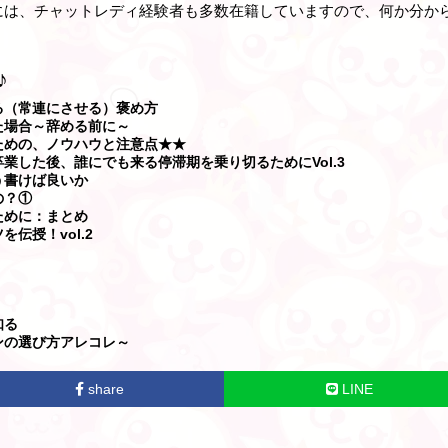
には、チャットレディ経験者も多数在籍していますので、何か分か
♪
る（常連にさせる）褒め方
た場合～辞める前に～
ための、ノウハウと注意点★★
業した後、誰にでも来る停滞期を乗り切るためにVol.3
う書けば良いか
の？①
ために：まとめ
伝授！vol.2
！
知る
ンの選び方アレコレ～
share
LINE