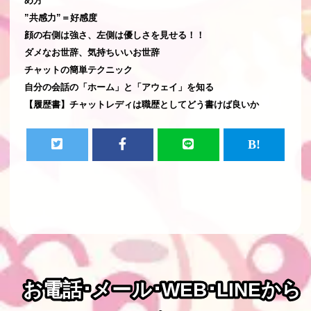
め方
”共感力”＝好感度
顔の右側は強さ、左側は優しさを見せる！！
ダメなお世辞、気持ちいいお世辞
チャットの簡単テクニック
自分の会話の「ホーム」と「アウェイ」を知る
【履歴書】チャットレディは職歴としてどう書けば良いか
お電話･メール･WEB･LINEから
お電話･メール･WEB･LINEから