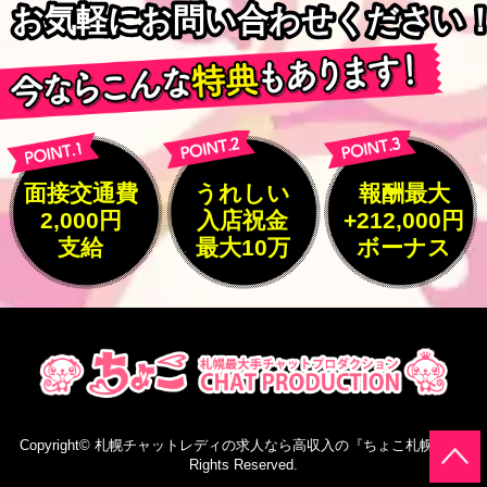
お気軽にお問い合わせください
お気軽にお問い合わせください
面接交通費
うれしい
報酬最大
2,000円
入店祝金
+212,000円
支給
最大10万
ボーナス
Copyright©
札幌チャットレディの求人なら高収入の『ちょこ札幌』
All
Rights Reserved.