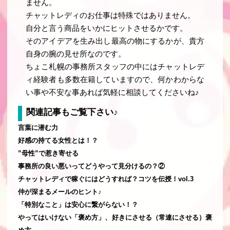
ません。
チャットレディのお仕事は特殊ではありません。
自分と言う商品をいかにヒットさせるかです。
そのアイデアを生み出し最高の物にするかが、貴方
自身の腕の見せ所なのです。
ちょこ札幌の事務所スタッフの中にはチャットレデ
ィ経験者も多数在籍していますので、何かわからな
い事や不安な事あれば気軽に相談してくださいね♪
関連記事もご覧下さい♪
言葉に潜む力
好感の持てる女性とは！？
”母性”で惹き寄せる
事務所の良い悪いってどうやって見分けるの？②
チャットレディで稼ぐにはどうすれば？コツを伝授！vol.3
仲が深まるメールのヒント♪
「特別なこと」は安心に繋がらない！？
やってはいけない「褒め方」、好きにさせる（常連にさせる）褒