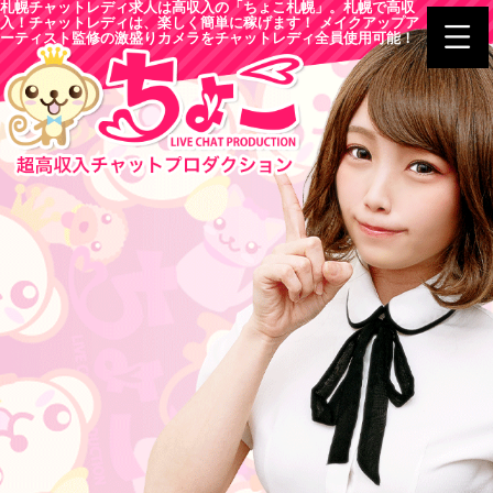
札幌チャットレディ求人は高収入の「ちょこ札幌」。札幌で高収
入！チャットレディは、楽しく簡単に稼げます！ メイクアップア
ーティスト監修の激盛りカメラをチャットレディ全員使用可能！