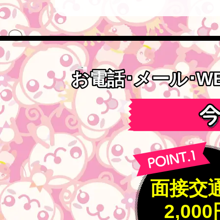
お電話･メール･W
お電話･メール･W
面接交
2,00