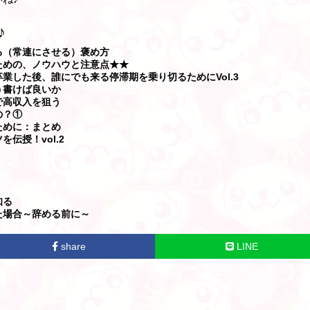
♪
る（常連にさせる）褒め方
ための、ノウハウと注意点★★
業した後、誰にでも来る停滞期を乗り切るためにVol.3
う書けば良いか
で高収入を狙う
の？①
ために：まとめ
伝授！vol.2
！
知る
た場合～辞める前に～
share
LINE