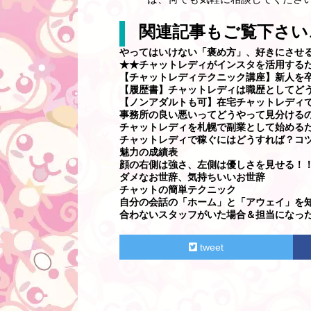
関連記事もご覧下さい
やってはいけない「褒め方」、好きにさせ
★★チャットレディがインスタを活用する
【チャットレディテクニック講座】新人を卒
【履歴書】チャットレディは職歴としてど
【ノンアダルトも可】在宅チャットレディ
事務所の良い悪いってどうやって見分ける
チャットレディを札幌で副業として始める
チャットレディで稼ぐにはどうすれば？コツを
魅力の成績表
顔の右側は強さ、左側は優しさを見せる！
ダメなお世辞、気持ちいいお世辞
チャットの簡単テクニック
自分の会話の「ホーム」と「アウェイ」を
合わないスタッフがいた場合＆担当になっ
tweet