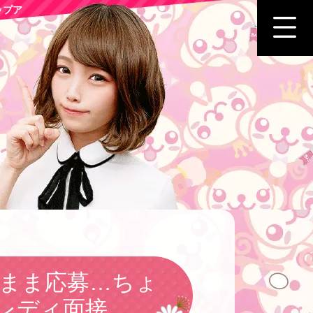
ップア
のまま応募…ちょ
レディ面接