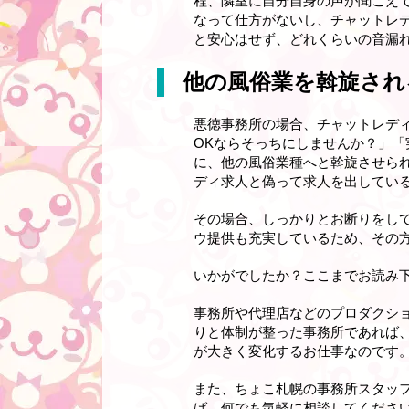
程、隣室に自分自身の声が聞こえ
なって仕方がないし、チャットレ
と安心はせず、どれくらいの音漏
他の風俗業を斡旋され
悪徳事務所の場合、チャットレデ
OKならそっちにしませんか？」
に、他の風俗業種へと斡旋させら
ディ求人と偽って求人を出してい
その場合、しっかりとお断りをし
ウ提供も充実しているため、その
いかがでしたか？ここまでお読み
事務所や代理店などのプロダクシ
りと体制が整った事務所であれば
が大きく変化するお仕事なのです
また、ちょこ札幌の事務所スタッ
ば、何でも気軽に相談してください