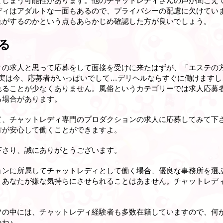
てしまう可能性があります。他のチャットレディさんの声が聞こえ
ディはアダルトな一面もあるので、プライバシーの配慮に欠けてい
れがするのかという点もあらかじめ確認した方が良いでしょう。
る
ィの求人と思って応募をして面接を受けに来たはずが、「エステの
「実は今、応募者がいっぱいでして…デリヘルならすぐに働けますし
れることが少なくありません。風俗というカテゴリーでは求人応募
る場合があります。
て、チャットレディ専門のプロダクションの求人に応募してみて下
方が安心して働くことができますよ。
下さり、誠にありがとうございます。
ョンに所属してチャットレディとして働く場合、優良な事務所を選
、あなたが嫌な気持ちにさせられることはあません。チャットレデ
。
フの中には、チャットレディ経験者も多数在籍していますので、何
ね♪