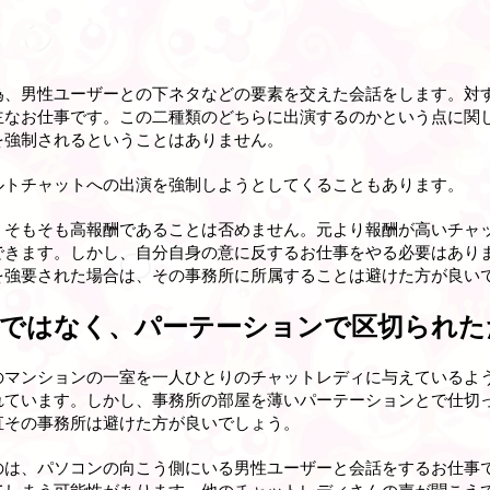
為、男性ユーザーとの下ネタなどの要素を交えた会話をします。対
主なお仕事です。この二種類のどちらに出演するのかという点に関
を強制されるということはありません。
ルトチャットへの出演を強制しようとしてくることもあります。
、そもそも高報酬であることは否めません。元より報酬が高いチャ
できます。しかし、自分自身の意に反するお仕事をやる必要はあり
を強要された場合は、その事務所に所属することは避けた方が良い
ではなく、パーテーションで区切られた
のマンションの一室を一人ひとりのチャットレディに与えているよ
れています。しかし、事務所の部屋を薄いパーテーションとで仕切
直その事務所は避けた方が良いでしょう。
のは、パソコンの向こう側にいる男性ユーザーと会話をするお仕事