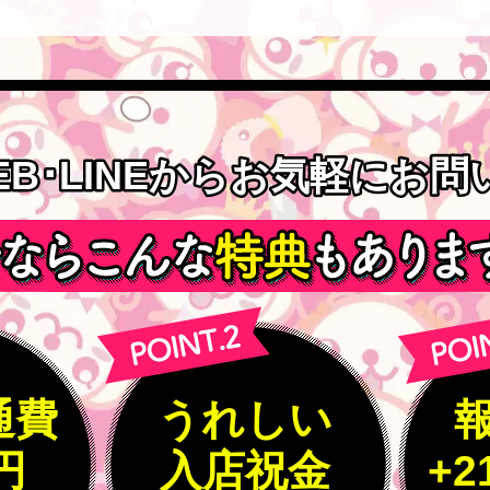
EB･LINEからお気軽にお
EB･LINEからお気軽にお
通費
うれしい
0円
入店祝金
+2