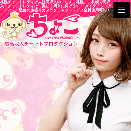
札幌チャットレディ求人は高収入の「ちょこ札幌」。札幌で高収
入！チャットレディは、楽しく簡単に稼げます！ メイクアップア
ーティスト監修の激盛りカメラをチャットレディ全員使用可能！