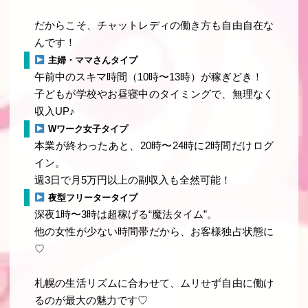
だからこそ、
チャットレディの働き方も自由自在
な
んです！
主婦・ママさんタイプ
午前中のスキマ時間（10時〜13時）が稼ぎどき！
子どもが学校やお昼寝中のタイミングで、無理なく
収入UP♪
Wワーク女子タイプ
本業が終わったあと、20時〜24時に2時間だけログ
イン。
週3日で月5万円以上の副収入も全然可能！
夜型フリータータイプ
深夜1時〜3時は超稼げる“魔法タイム”。
他の女性が少ない時間帯だから、お客様独占状態に
♡
札幌の生活リズムに合わせて、ムリせず自由に働け
るのが最大の魅力です♡