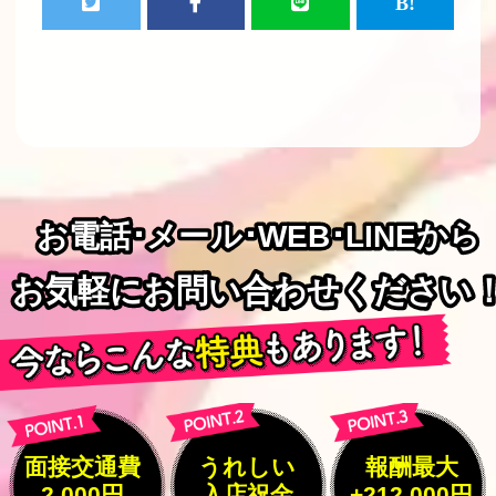
お電話･メール･WEB･LINEから
お電話･メール･WEB･LINEから
お気軽にお問い合わせください
お気軽にお問い合わせください
面接交通費
うれしい
報酬最大
2,000円
入店祝金
+212,000円