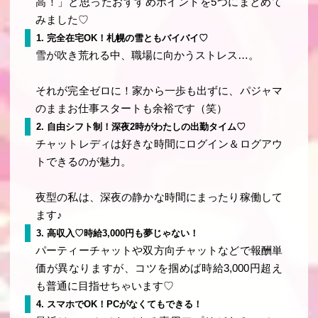
高！」と思ったおすすめポイントを5つにまとめて
みました♡
1. 完全在宅OK！札幌の雪ともバイバイ♡
雪が吹き荒れる中、職場に向かうストレス…。
それが完全ゼロに！家から一歩も出ずに、パジャマ
のままお仕事スタートも余裕です（笑）
2. 自由シフト制！深夜2時がわたしの出勤タイム♡
チャットレディは
好きな時間にログイン＆ログアウ
トできる
のが魅力。
夜型の私は、深夜の静かな時間にまったり稼働して
ます♪
3. 高収入♡時給3,000円も夢じゃない！
パーティーチャットや双方向チャットなどで報酬単
価が異なりますが、コツを掴めば
時給3,000円超え
も普通に目指せちゃいます♡
4. スマホでOK！PCがなくてもできる！