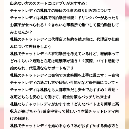
出来ない方のスタートにはアプリがおすすめ！
チャットレディの札幌での毎日の仕事の取り組み方について
チャットレディは札幌で宿泊勤務可能！ドリンクバーがあったり
お菓子が食べられる！？きれいな事務所で集中して宿泊勤務して
みませんか？
札幌のチャットレディは代理店と契約を結ぶ前に、代理店や仕組
みについて理解をしよう
札幌でチャットレディの在宅勤務を考えているけど、報酬率って
どれくらい？通勤と在宅は報酬率が違う！？実際、バイト感覚で
始められ、代理店ならサポートもアリ
札幌のチャットレディは在宅でお家時間を上手に過ごす！～在宅
チャットレディの過ごし方や日払い可能かなど条件面について～
チャットレディは札幌なら大都市圏だし安全でおすすめ！通勤・
在宅どちらも安心して働けて、税金対策もバッチリ出来ます
札幌ならチャットレディがおすすめ！どんなバイトより簡単に高
収入が稼げちゃう♪確定申告って難しい？本業チャットレディ向
けの解説も
札幌でチャットレディを始めるなら？私がおすすめする働き方と