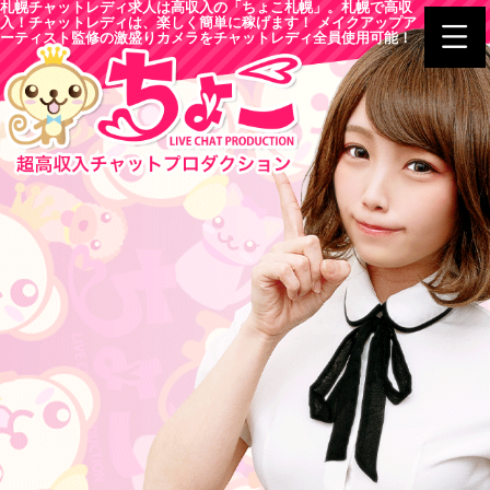
札幌チャットレディ求人は高収入の「ちょこ札幌」。札幌で高収
入！チャットレディは、楽しく簡単に稼げます！ メイクアップア
ーティスト監修の激盛りカメラをチャットレディ全員使用可能！