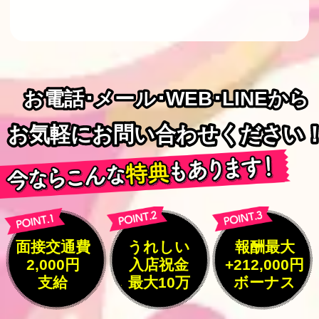
お電話･メール･WEB･LINEから
お電話･メール･WEB･LINEから
お気軽にお問い合わせください
お気軽にお問い合わせください
面接交通費
うれしい
報酬最大
2,000円
入店祝金
+212,000円
支給
最大10万
ボーナス