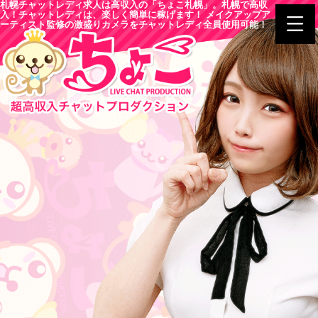
札幌チャットレディ求人は高収入の「ちょこ札幌」。札幌で高収
入！チャットレディは、楽しく簡単に稼げます！ メイクアップア
ーティスト監修の激盛りカメラをチャットレディ全員使用可能！