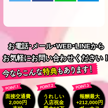
お電話･メール･WEB･LINEから
お電話･メール･WEB･LINEから
お気軽にお問い合わせください
お気軽にお問い合わせください
面接交通費
うれしい
報酬最大
2,000円
入店祝金
+212,000円