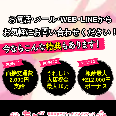
お電話･メール･WEB･LINEから
お電話･メール･WEB･LINEから
お気軽にお問い合わせください
お気軽にお問い合わせください
面接交通費
うれしい
報酬最大
2,000円
入店祝金
+212,000円
支給
最大10万
ボーナス