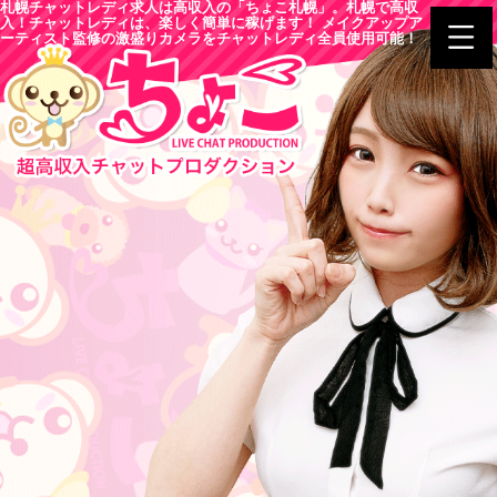
札幌チャットレディ求人は高収入の「ちょこ札幌」。札幌で高収
入！チャットレディは、楽しく簡単に稼げます！ メイクアップア
ーティスト監修の激盛りカメラをチャットレディ全員使用可能！