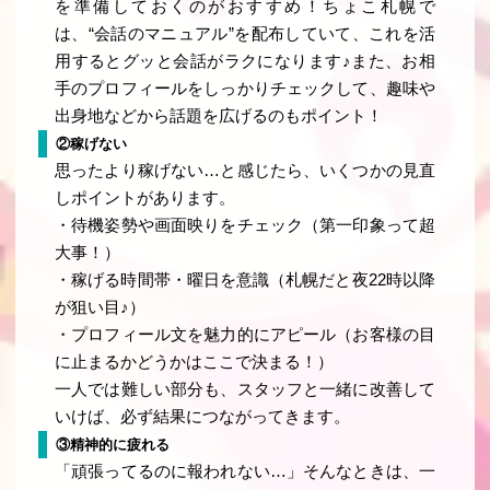
を準備しておくのがおすすめ！ちょこ札幌で
は、“会話のマニュアル”を配布していて、これを活
用するとグッと会話がラクになります♪また、お相
手のプロフィールをしっかりチェックして、趣味や
出身地などから話題を広げるのもポイント！
②稼げない
思ったより稼げない…と感じたら、いくつかの見直
しポイントがあります。
・待機姿勢や画面映りをチェック（第一印象って超
大事！）
・稼げる時間帯・曜日を意識（札幌だと夜22時以降
が狙い目♪）
・プロフィール文を魅力的にアピール（お客様の目
に止まるかどうかはここで決まる！）
一人では難しい部分も、スタッフと一緒に改善して
いけば、必ず結果につながってきます。
③精神的に疲れる
「頑張ってるのに報われない…」そんなときは、一