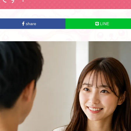
share
LINE