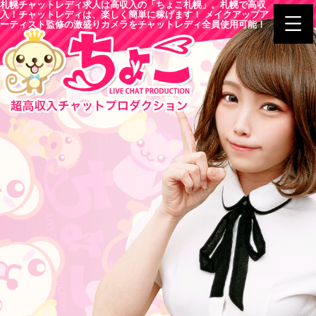
札幌チャットレディ求人は高収入の「ちょこ札幌」。札幌で高収
入！チャットレディは、楽しく簡単に稼げます！ メイクアップア
ーティスト監修の激盛りカメラをチャットレディ全員使用可能！