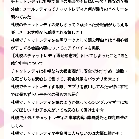
チャットレディは札幌で在宅の場合でも日払いって可能なの？番
外編：メールレディってチャットレディと何が違うの？ベリーを
調べてみた
札幌のチャットレディの楽しさって？頑張った分報酬がもらえる
楽しさ！お客様から感謝される嬉しさ！
札幌でチャットレディを在宅ワークとして選ぶ理由とは？初心者
が手こずる会話内容についてのアドバイスも掲載
【札幌のチャットレディ通勤知恵袋】困ってしまったこと7選と
確定申告について
チャットレディは札幌なら大都市圏だし安全でおすすめ！通勤・
在宅どちらも安心して働けて、税金対策もバッチリ出来ます
札幌でチャットレディする際、アプリを使用してみた☆特に在宅
では保ちずらいモチベの保ち方も紹介
札幌でチャットレディを始めようか迷ってるシングルマザーに知
ってほしい！お子さんがいても安心して働けます☆
札幌で人気のチャットレディの事業内容♪業務委託と確定申告の
しくみ！
札幌でチャットレディが事務所に入らないのは大幅に損かも！