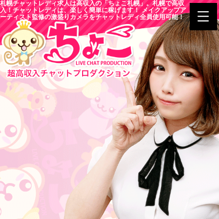
札幌チャットレディ求人は高収入の「ちょこ札幌」。札幌で高収
入！チャットレディは、楽しく簡単に稼げます！ メイクアップア
ーティスト監修の激盛りカメラをチャットレディ全員使用可能！