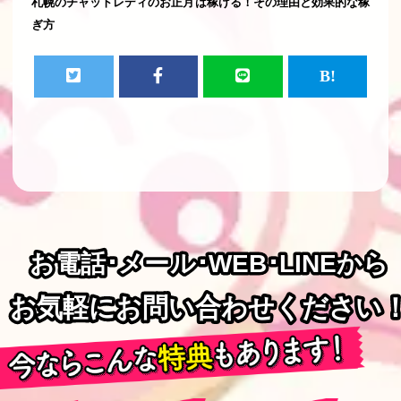
札幌のチャットレディのお正月は稼げる！その理由と効果的な稼
ぎ方
お電話･メール･WEB･LINEから
お電話･メール･WEB･LINEから
お気軽にお問い合わせください
お気軽にお問い合わせください