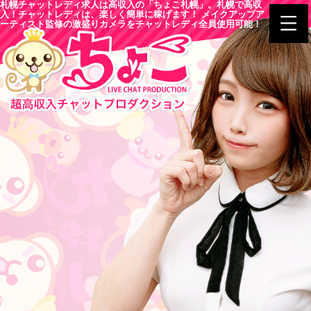
札幌チャットレディ求人は高収入の「ちょこ札幌」。札幌で高収
入！チャットレディは、楽しく簡単に稼げます！ メイクアップア
ーティスト監修の激盛りカメラをチャットレディ全員使用可能！