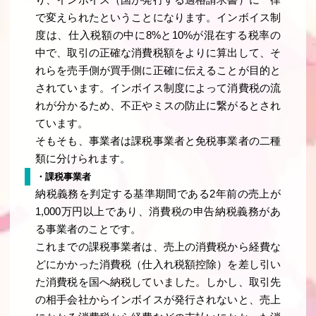
り、インボイス（国が発行する適格請求書）に一律
で変えられたということになります。インボイス制
度は、仕入税額の中に8%と10%が混在する税率の
中で、取引の正確な消費税額をよりに算出して、そ
れらを売手側が買手側に正確に伝えることが目的と
されています。インボイス制度によって消費税の流
れが分かるため、不正やミスの防止に繋がるとされ
ています。
そもそも、事業者は課税事業者と免税事業者の二種
類に分けられます。
・課税事業者
納税義務を判定する基準期間である2年前の売上が
1,000万円以上であり、消費税の申告納税義務があ
る事業者のことです。
これまでの課税事業者は、売上の消費税から経費な
どにかかった消費税（仕入れ税額控除）を差し引い
た消費税を国へ納税していました。しかし、取引先
の相手会社からインボイスが発行されないと、売上