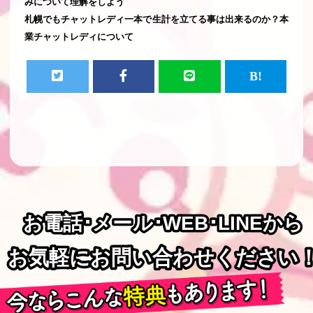
みについて理解をしよう
札幌でもチャットレディ一本で生計を立てる事は出来るのか？本
業チャットレディについて
お電話･メール･WEB･LINEから
お電話･メール･WEB･LINEから
お気軽にお問い合わせください
お気軽にお問い合わせください