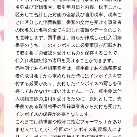
名称及び登録番号、取引年月日と内容、税率ごとに
区分して合計した対価の金額及び適用税率、税率ご
とに区分した消費税額、書類の交付を受ける事業者
の氏名又は名称の全てを記した書類やデータのこと
を意味します。買手側は、自らが作成した仕入明細
書等のうち、このインボイスに必要事項が記載され
て取引相手の確認を受けたものを保存することで、
仕入れ税額控除の適用を受けることができます。
売手側である登録事業者は、買手側である課税事業
者の取引相手から求められた時にはインボイスを交
付する必要があり、交付したインボイスの写しを保
存しておかなければいけません。一方、買手側は仕
入税額控除の適用を受けるために、原則として、売
手側である取引相手の登録事業者から交付を受けた
インボイスの保存が必要となります。
これまでは請求書や帳簿に指定フォーマットがあり
ませんでしたが、今回のインボイス制度導入によ