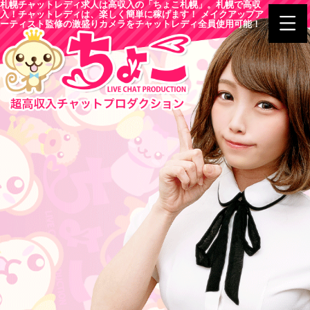
札幌チャットレディ求人は高収入の「ちょこ札幌」。札幌で高収
入！チャットレディは、楽しく簡単に稼げます！ メイクアップア
ーティスト監修の激盛りカメラをチャットレディ全員使用可能！