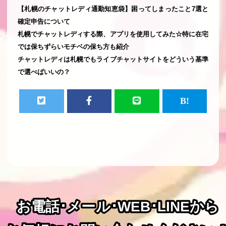
【札幌のチャットレディ通勤知恵袋】困ってしまったこと7選と
確定申告について
札幌でチャットレディする際、アプリを使用してみた☆特に在宅
では保ちずらいモチベの保ち方も紹介
チャットレディは札幌でもライブチャットサイトをどういう基準
で選べばいいの？
お電話･メール･WEB･LINEから
お電話･メール･WEB･LINEから