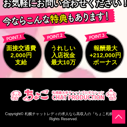
お気軽にお問い合わせください
お気軽にお問い合わせください
面接交通費
うれしい
報酬最大
2,000円
入店祝金
+212,000円
支給
最大10万
ボーナス
Copyright©
札幌チャットレディの求人なら高収入の『ちょこ札幌』
All
Rights Reserved.