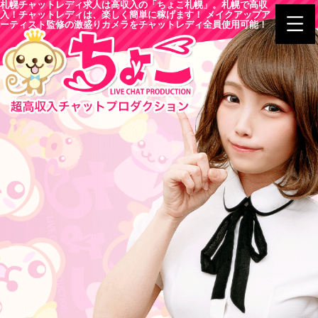
札幌チャットレディ求人は高収入の「ちょこ札幌」。札幌で高収
入！チャットレディは、楽しく簡単に稼げます！ メイクアップア
ーティスト監修の激盛りカメラをチャットレディ全員使用可能！