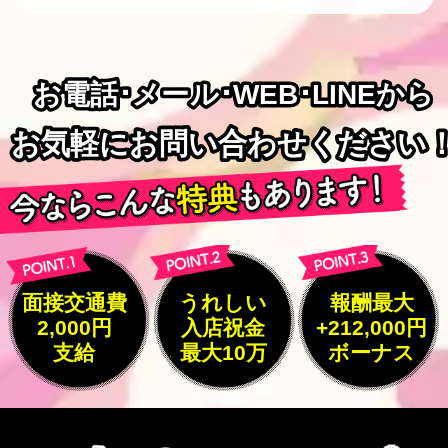
お電話･メール･WEB･LINEから
お電話･メール･WEB･LINEから
お気軽にお問い合わせください
お気軽にお問い合わせください
面接交通費
うれしい
報酬最大
2,000円
入店祝金
+212,000円
支給
最大10万
ボーナス