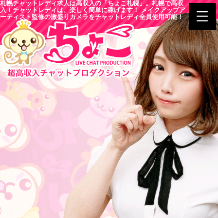
札幌チャットレディ求人は高収入の「ちょこ札幌」。札幌で高収
入！チャットレディは、楽しく簡単に稼げます！ メイクアップア
ーティスト監修の激盛りカメラをチャットレディ全員使用可能！