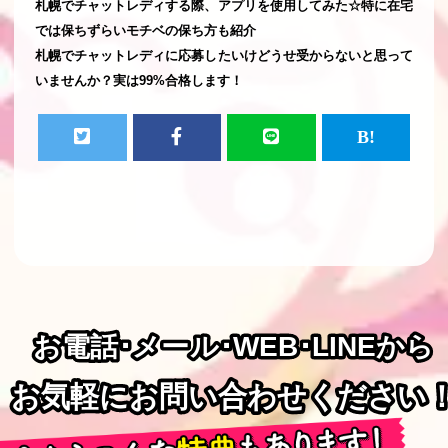
札幌でチャットレディする際、アプリを使用してみた☆特に在宅
では保ちずらいモチベの保ち方も紹介
札幌でチャットレディに応募したいけどうせ受からないと思って
いませんか？実は99%合格します！
お電話･メール･WEB･LINEから
お電話･メール･WEB･LINEから
お気軽にお問い合わせください
お気軽にお問い合わせください