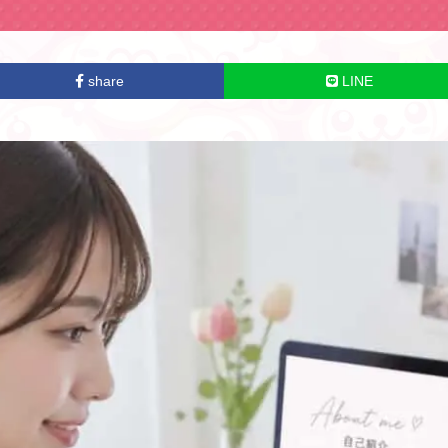
share
LINE