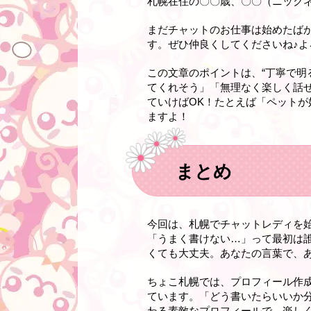
札幌在住の〇〇歳、〇〇（ニック
まだチャットのお仕事は始めたば
す。ぜひ仲良くしてくださいね♪よ
この文章のポイントは、“丁寧で明
てくれそう」「無理なく楽しく話
ていけばOK！たとえば「ペット
ますよ！
まとめ
今回は、札幌でチャットレディを
「うまく書けない…」って最初は誰
くても大丈夫。あなたの言葉で、
ちょこ札幌では、プロフィール作
ています。「どう書いたらいいか
わる素敵なプロフィールで、楽しく