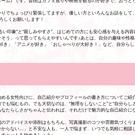
ネーム）です。普段はカフェ巡りや映画を観るのが好きで、おっと
かりでちょっぴり緊張してますが、優しい方といろんなお話をして
ろしくお願いします！
るい印象”と“親しみやすさ”。はじめての方にも安心感を与える内
せそう」って思ってもらえやすいんです♪あとは、自分の趣味や性
が好き」「アニメが好き」「おしゃべりが大好き！」など、自分らし
始める女性向けに、自己紹介やプロフィールの書き方についてご紹
でも悩むもの。でも大切なのは、“無理をしないこと”と“自分らし
あなたらしさがちゃんと伝われば、それだけで魅力的な自己紹介にな
成のアドバイスや添削はもちろん、写真撮影のコツや雰囲気づくり
分からない…」と不安な人も、一人で悩まず、いつでも気軽に相談
チャットを始めましょう♪