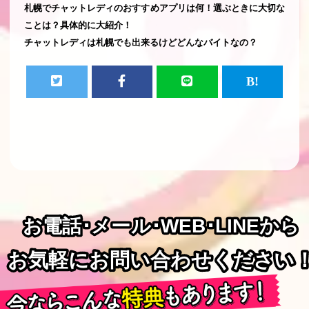
札幌でチャットレディのおすすめアプリは何！選ぶときに大切な
ことは？具体的に大紹介！
チャットレディは札幌でも出来るけどどんなバイトなの？
お電話･メール･WEB･LINEから
お電話･メール･WEB･LINEから
お気軽にお問い合わせください
お気軽にお問い合わせください