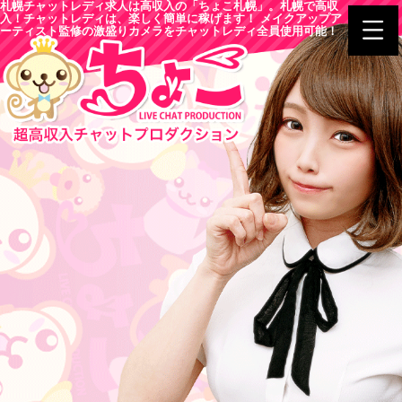
札幌チャットレディ求人は高収入の「ちょこ札幌」。札幌で高収
入！チャットレディは、楽しく簡単に稼げます！ メイクアップア
ーティスト監修の激盛りカメラをチャットレディ全員使用可能！