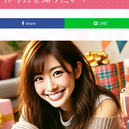
share
LINE