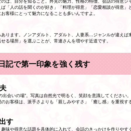
なのは、自分を知ること。外見の魅力、性格の特徴、会話の得意ジ
えば「人の話を聞くのが好き」「料理が得意」「恋愛相談が得意」
にお客様にとって魅力になることも多いんですよ。
ト
ろあります。ノンアダルト、アダルト、人妻系…ジャンルが違えば
話せる場所」を選ぶことが、常連さんを増やす近道です。
日記で第一印象を強く残す
夫
の出会いの場”。写真は自然光で明るく、笑顔を意識してください
幌のお客様は、派手さよりも「親しみやすさ」「癒し感」を重視す
出す
。趣味や得意な話題を具体的に入れて、会話のきっかけを作りやす