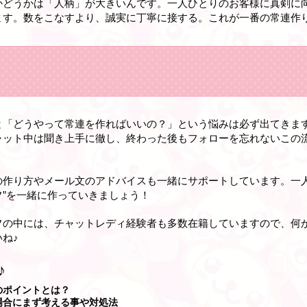
かどうかは「人柄」が大きいんです。一人ひとりのお客様に真剣に
ます。数をこなすより、誠実に丁寧に接する。これが一番の常連作
と「どうやって常連を作ればいいの？」という悩みは必ず出てきま
ャット中は聞き上手に徹し、終わった後もフォローを忘れないこの
の作り方やメール文のアドバイスも一緒にサポートしています。一人
”を一緒に作っていきましょう！
フの中には、チャットレディ経験者も多数在籍していますので、何
ね♪
♪
のポイントとは？
場合にまず考える事や対処法