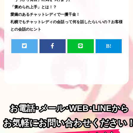
「褒められ上手」とは！？
愛嬌のあるチャットレディで一攫千金！
札幌でもチャットレディの会話って何を話したらいいの？お客様
との会話のヒント
お電話･メール･WEB･LINEから
お電話･メール･WEB･LINEから
お気軽にお問い合わせください
お気軽にお問い合わせください