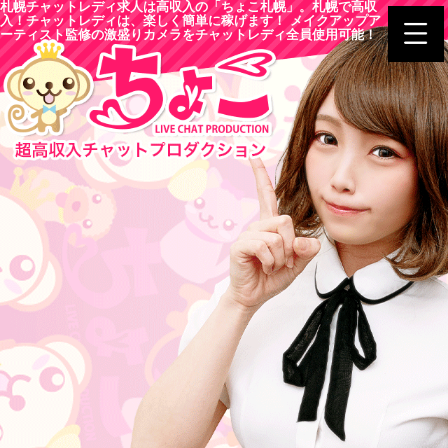
札幌チャットレディ求人は高収入の「ちょこ札幌」。札幌で高収
入！チャットレディは、楽しく簡単に稼げます！ メイクアップア
ーティスト監修の激盛りカメラをチャットレディ全員使用可能！