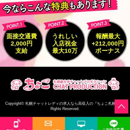
面接交通費
うれしい
報酬最大
2,000円
入店祝金
+212,000円
支給
最大10万
ボーナス
Copyright©
札幌チャットレディの求人なら高収入の『ちょこ札幌』
All
Rights Reserved.