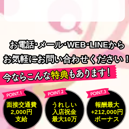
お電話･メール･WEB･LINEから
お電話･メール･WEB･LINEから
お気軽にお問い合わせください
お気軽にお問い合わせください
面接交通費
うれしい
報酬最大
2,000円
入店祝金
+212,000円
支給
最大10万
ボーナス