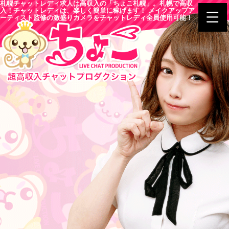
札幌チャットレディ求人は高収入の「ちょこ札幌」。札幌で高収
入！チャットレディは、楽しく簡単に稼げます！ メイクアップア
ーティスト監修の激盛りカメラをチャットレディ全員使用可能！