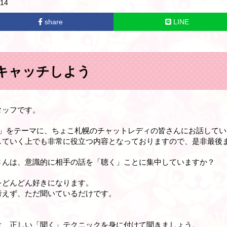
14
share
LINE
キャッチしよう
タッフです。
♪」をテーマに、ちょこ札幌のチャットレディの皆さんにお話して
していく上でも非常に役立つ内容となっておりますので、是非最後
さんは、意識的に相手の話を「聴く」ことに集中していますか？
をどんどん好きになります
。
考えず、ただ聞いているだけです。
。
は、正しい「聞く」テクニックを身に付けて聞きましょう
。