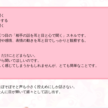
聞く
をする
聞く
三つ目の「相手の話を耳と目と心で聞く」スキルです
。
態や感情、表情の動きを耳と目でしっかりと観察する。
。
くだけにとどまらない。
がら聞いてほしいのです。
しく感じてしまうかもしれませんが、とても簡単なことです
。
はぼそぼそと声も小さく控えめにしか話さない。
たんに目が輝いて嬉々として話し出す。