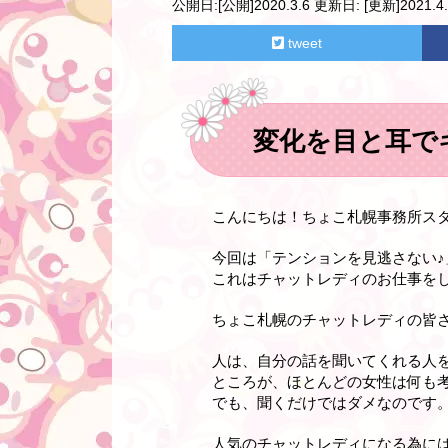
公開日:
[公開]2020.3.6
更新日:
[更新]2021.4.
tweet
変化を目と耳で
こんにちは！ちょこ札幌事務所ス
今回は「テンションを見逃さない
これはチャットレディのお仕事を
ちょこ札幌のチャットレディの皆
人は、自分の話を聞いてくれる人
ところが、ほとんどの女性は何も
でも、聞くだけではダメなのです
人気のチャットレディになる為に