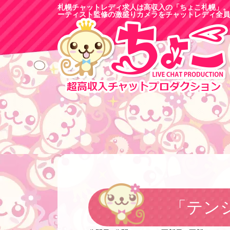
札幌チャットレディ求人は高収入の「ちょこ札幌」。
ーティスト監修の激盛りカメラをチャットレディ全員
「テン