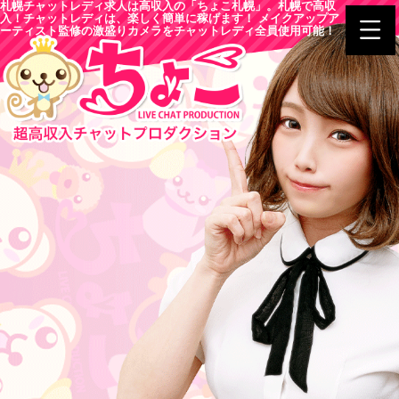
札幌チャットレディ求人は高収入の「ちょこ札幌」。札幌で高収
入！チャットレディは、楽しく簡単に稼げます！ メイクアップア
ーティスト監修の激盛りカメラをチャットレディ全員使用可能！