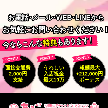
お電話･メール･WEB･LINEから
お電話･メール･WEB･LINEから
お気軽にお問い合わせください
お気軽にお問い合わせください
面接交通費
うれしい
報酬最大
2,000円
入店祝金
+212,000円
支給
最大10万
ボーナス