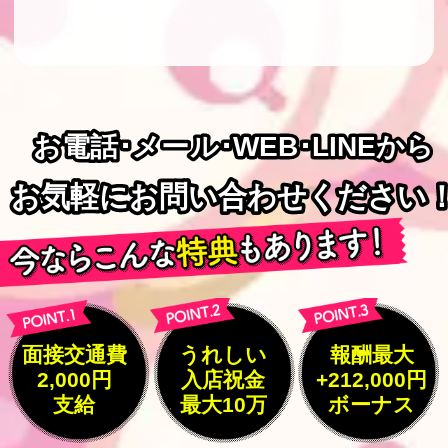
お電話･メール･WEB･LINEから
お電話･メール･WEB･LINEから
お気軽にお問い合わせください
お気軽にお問い合わせください
面接交通費
うれしい
報酬最大
2,000円
入店祝金
+212,000円
支給
最大10万
ボーナス