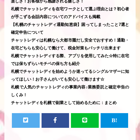
楽しさ！お客様から感謝される嬉しさ！
札幌でチャットレディを在宅ワークとして選ぶ理由とは？初心者
が手こずる会話内容についてのアドバイスも掲載
【札幌のチャットレディ通勤知恵袋】困ってしまったこと7選と
確定申告について
チャットレディは札幌なら大都市圏だし安全でおすすめ！通勤・
在宅どちらも安心して働けて、税金対策もバッチリ出来ます
札幌でチャットレディする際、アプリを使用してみた☆特に在宅
では保ちずらいモチベの保ち方も紹介
札幌でチャットレディを始めようか迷ってるシングルマザーに知
ってほしい！お子さんがいても安心して働けます☆
札幌で人気のチャットレディの事業内容♪業務委託と確定申告の
しくみ！
チャットレディを札幌で副業として始めるために：まとめ