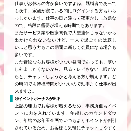
仕事がお休みの方が多いですよね。既婚者であって
も夜中、家族が寝ている間にログインする方もいら
っしゃいます。仕事の日と違って夜更かしし放題な
ので、格段に需要が増える時期でもあります。
またサービス業や医療関係で大型連休じゃないから
出かけられないないけど、一人で過ごすのは寂し
い…と思う方もこの期間に新しく会員になる場合も
多いです。
また普段ならお客様が少ない昼間であっても、寒い
し外出したくないから、見るテレビもないし暇だか
らと、チャットしようかと考える方が増えます。ど
の時間でも待機時間が少ないので効率よく仕事が出
来ますよ。
④イベントボーナスが出る
上記の理由でお客様が増えるため、事務所側もイベ
ントに力を入れています。年越しのカウンドダウ
ン、年始のお年玉企画でいつもよりポイントが割引
されているため、お客様も気軽にチャットしやすく