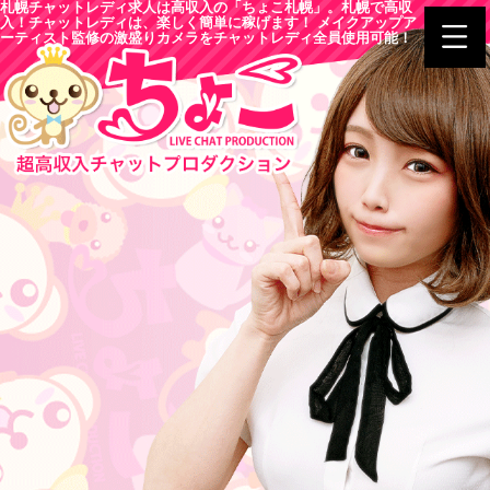
札幌チャットレディ求人は高収入の「ちょこ札幌」。札幌で高収
入！チャットレディは、楽しく簡単に稼げます！ メイクアップア
ーティスト監修の激盛りカメラをチャットレディ全員使用可能！