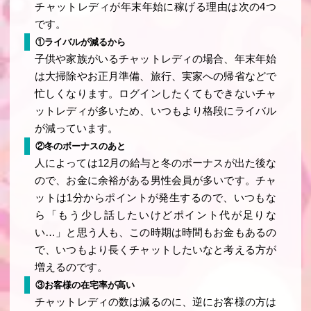
チャットレディが年末年始に稼げる理由は次の4つ
です。
①ライバルが減るから
子供や家族がいるチャットレディの場合、年末年始
は大掃除やお正月準備、旅行、実家への帰省などで
忙しくなります。ログインしたくてもできないチャ
ットレディが多いため、いつもより格段にライバル
が減っています。
②冬のボーナスのあと
人によっては12月の給与と冬のボーナスが出た後な
ので、お金に余裕がある男性会員が多いです。チャ
ットは1分からポイントが発生するので、いつもな
ら「もう少し話したいけどポイント代が足りな
い…」と思う人も、この時期は時間もお金もあるの
で、いつもより長くチャットしたいなと考える方が
増えるのです。
③お客様の在宅率が高い
チャットレディの数は減るのに、逆にお客様の方は