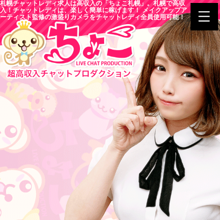
札幌チャットレディ求人は高収入の「ちょこ札幌」。札幌で高収
入！チャットレディは、楽しく簡単に稼げます！ メイクアップア
ーティスト監修の激盛りカメラをチャットレディ全員使用可能！