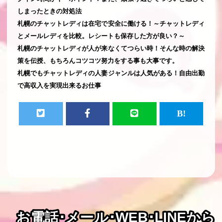
しまったときの対処法
札幌のチャットレディは在宅で安全に働ける！～チャットレディ
とメールレディを比較。レシートも保存した方が良い？～
札幌のチャットレディが人が来なくてつらい時！そんな時の解決
策を伝授、もちろんコツコツ努力をする事も大事です。
札幌でもチャットレディの人妻ジャンルは人気がある！自由出勤
で高収入を実現出来るお仕事
お電話･メール･WEB･LINEから
お電話･メール･WEB･LINEから