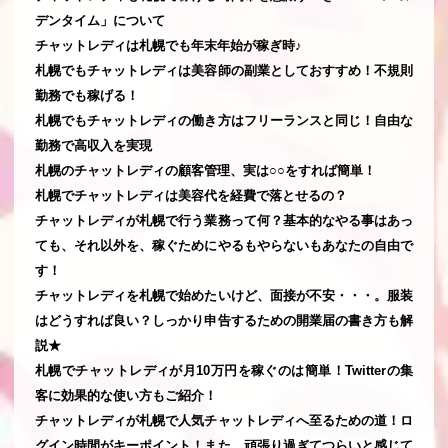
デンタイム」について
チャットレディは札幌でも年末年始が稼ぎ時♪
札幌でもチャットレディは美容師の副業としておすすめ！不規則
勤務でも稼げる！
札幌でもチャットレディの働き方はフリーランスと同じ！自由な
勤務で高収入を実現
札幌のチャットレディの顧客管理、実は○○をすれば簡単！
札幌でチャットレディは美容代を経費で落とせるの？
チャットレディが札幌で行う業務って何？基本的なやる事はあっ
ても、それ以外を、稼ぐためにやるもやらないもあなたの自由で
す！
チャットレディを札幌で始めたいけど、面接が不安・・・。服装
はどうすれば良い？しっかり申告するための開業届の書き方も解
説★
札幌でチャットレディが月10万円を稼ぐのは簡単！Twitterの集
客に効果的な使い方もご紹介！
チャットレディが札幌で人気チャットレディへ至るための道！ロ
グイン時間がキーポイント！また、頑張り過ぎてつらいと感じて