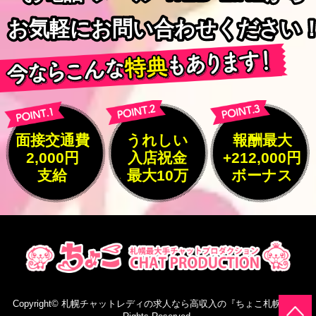
お気軽にお問い合わせください
お気軽にお問い合わせください
面接交通費
うれしい
報酬最大
2,000円
入店祝金
+212,000円
支給
最大10万
ボーナス
Copyright©
札幌チャットレディの求人なら高収入の『ちょこ札幌』
All