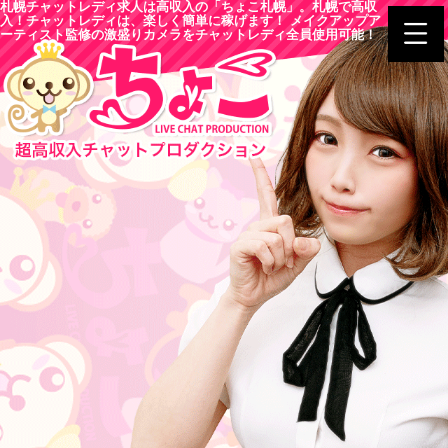
札幌チャットレディ求人は高収入の「ちょこ札幌」。札幌で高収
入！チャットレディは、楽しく簡単に稼げます！ メイクアップア
ーティスト監修の激盛りカメラをチャットレディ全員使用可能！