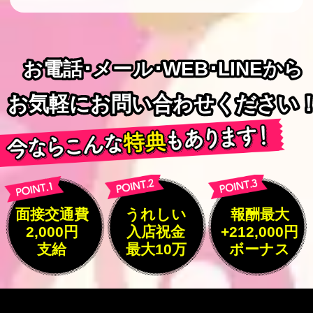
お電話･メール･WEB･LINEから
お電話･メール･WEB･LINEから
お気軽にお問い合わせください
お気軽にお問い合わせください
面接交通費
うれしい
報酬最大
2,000円
入店祝金
+212,000円
支給
最大10万
ボーナス