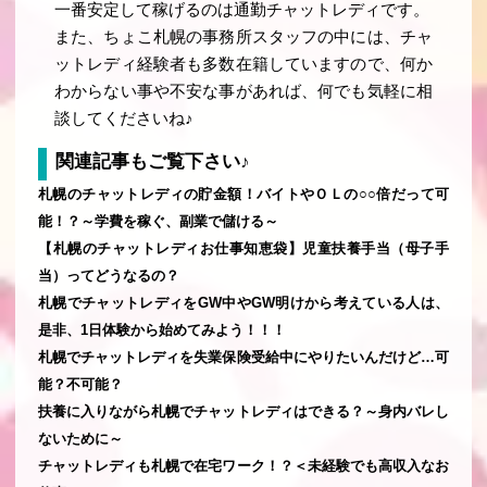
一番安定して稼げるのは通勤チャットレディです。
また、ちょこ札幌の事務所スタッフの中には、チャ
ットレディ経験者も多数在籍していますので、何か
わからない事や不安な事があれば、何でも気軽に相
談してくださいね♪
関連記事もご覧下さい♪
札幌のチャットレディの貯金額！バイトやＯＬの○○倍だって可
能！？～学費を稼ぐ、副業で儲ける～
【札幌のチャットレディお仕事知恵袋】児童扶養手当（母子手
当）ってどうなるの？
札幌でチャットレディをGW中やGW明けから考えている人は、
是非、1日体験から始めてみよう！！！
札幌でチャットレディを失業保険受給中にやりたいんだけど…可
能？不可能？
扶養に入りながら札幌でチャットレディはできる？～身内バレし
ないために～
チャットレディも札幌で在宅ワーク！？＜未経験でも高収入なお