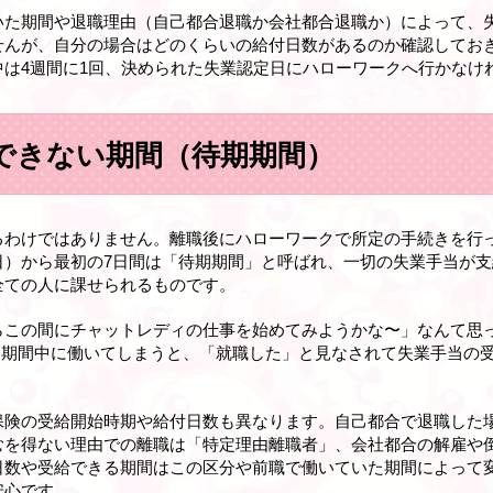
いた期間や退職理由（自己都合退職か会社都合退職か）によって、
せんが、自分の場合はどのくらいの給付日数があるのか確認してお
は4週間に1回、決められた失業認定日にハローワークへ行かなけ
できない期間（待期期間）
るわけではありません。離職後にハローワークで所定の手続きを行
日）から最初の7日間は「待期期間」と呼ばれ、一切の失業手当が
全ての人に課せられるものです。
らこの間にチャットレディの仕事を始めてみようかな〜」なんて思
待期期間中に働いてしまうと、「就職した」と見なされて失業手当の
保険の受給開始時期や給付日数も異なります。自己都合で退職した
むを得ない理由での離職は「特定理由離職者」、会社都合の解雇や
日数や受給できる期間はこの区分や前職で働いていた期間によって
安心です。