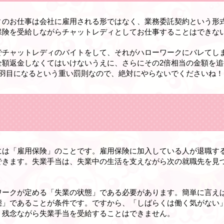
ィのお仕事は会社に雇用される形ではなく、業務委託契約という形
保険を受給しながらチャットレディとしてお仕事することはできな
でチャットレディのバイトをして、それがハローワークにバレてし
全額返金しなくてはいけないうえに、さらにその2倍相当の金額を
羽目になるという重い罰則なので、絶対にやらないでくださいね！
には「雇用保険」のことです。雇用保険に加入している人が退職す
できます。失業手当は、失業中の生活を支えながら次の就職先を見
ワークが定める「失業の状態」である必要があります。簡単に言え
態」であることが条件です。ですから、「しばらくは働く気がない
、残念ながら失業手当を受給することはできません。