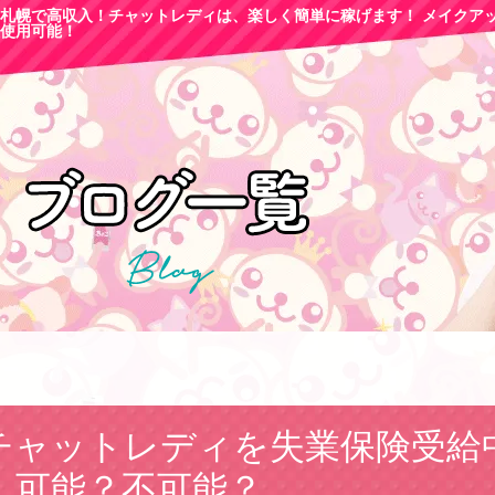
札幌で高収
入！チャットレディは、楽しく簡単に稼げます！ メイクア
使用可能！
チャットレディを失業保険受給
…可能？不可能？