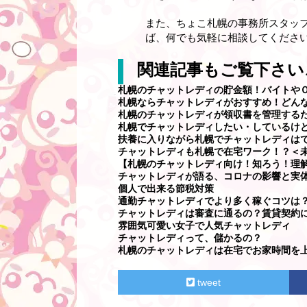
また、ちょこ札幌の事務所スタッ
ば、何でも気軽に相談してください
関連記事もご覧下さい
札幌のチャットレディの貯金額！バイトやＯ
札幌ならチャットレディがおすすめ！どん
札幌のチャットレディが領収書を管理する
札幌でチャットレディしたい・しているけ
扶養に入りながら札幌でチャットレディは
チャットレディも札幌で在宅ワーク！？＜
【札幌のチャットレディ向け！知ろう！理
チャットレディが語る、コロナの影響と実
個人で出来る節税対策
通勤チャットレディでより多く稼ぐコツは
チャットレディは審査に通るの？賃貸契約
雰囲気可愛い女子で人気チャットレディ
チャットレディって、儲かるの？
札幌のチャットレディは在宅でお家時間を
tweet