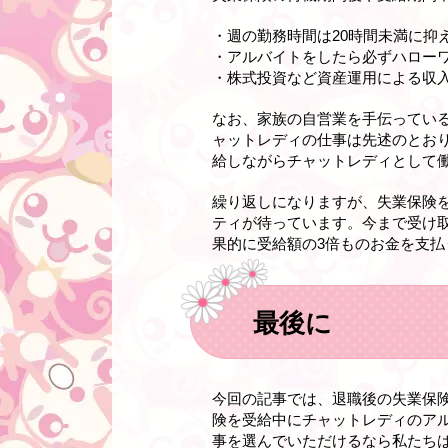
・週の勤務時間は20時間未満に抑
・アルバイトをしたら必ずハロー
・株式投資など資産運用による収
なお、家族の自営業を手伝ってい
ャットレディの仕事は先述のとお
給しながらチャットレディとして
繰り返しになりますが、失業保険
ティが待っています。今まで受け
果的に
受給額の3倍
ものお金を支払
最後に
今回の記事では、退職後の失業保
険を受給中にチャットレディのア
事を選んでいただけるなら私たちは