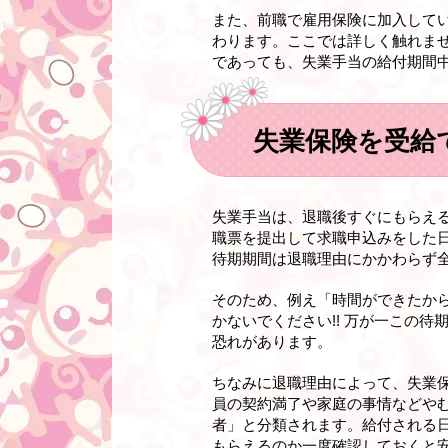
また、前職で雇用保険に加入して
わります。ここでは詳しく触れま
であっても、失業手当の給付期間中
失業保険を受給
失業手当は、退職後すぐにもらえ
職票を提出して求職申込みをした
待期期間は退職理由にかかわらず
そのため、例え「時間ができたか
かないでください!! 万が一この
恐れがあります。
ちなみに退職理由によって、失業
員の契約満了や家庭の事情などや
者」と分類されます。給付される
もらえるのか一度確認しておくと