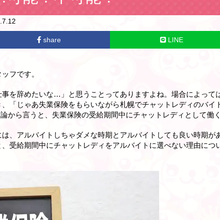
7.12
share
LINE
タッフです。
仕事を辞めたいな…」と思うことってありますよね。場合によって
き、「じゃあ失業保険をもらいながら札幌でチャットレディのバイ
 結論から言うと、失業保険の受給期間中にチャットレディとして働
には、
アルバイトしちゃダメな時期
と
アルバイトしても良い時期
が
と、受給期間中にチャットレディをアルバイトに選べない理由につ