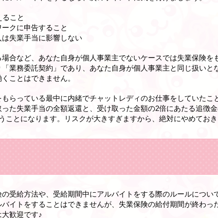
えること
ワークに申告すること
入は失業手当に影響しない
る場合など、あなた自身が個人事業主でないケースでは失業保険を
り「業務委託契約」であり、あなた自身が個人事業主と同じ扱いと
働くことはできません。
をもらっている最中に内緒でチャットレディのお仕事をしていたこ
取った失業手当の全額返還と、受け取った金額の2倍にあたる追徴
うことになります。リスクが大きすぎますから、絶対にやめておき
険の受給方法や、受給期間中にアルバイトをする際のルールについ
ルバイトをすることはできませんが、失業保険の給付期間が終わっ
大歓迎です♪