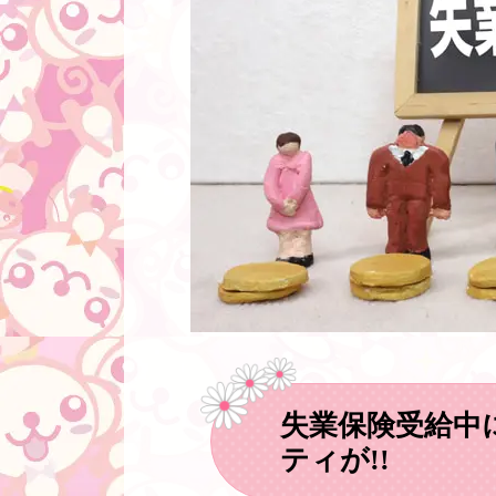
失業保険受給中
ティが!!