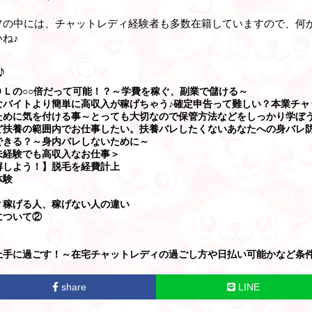
フの中には、チャットレディ経験者も多数在籍していますので、何
ね♪
♪
Ｌの○○倍だって可能！？～学費を稼ぐ、副業で儲ける～
なバイトより簡単に高収入が稼げちゃう♪確定申告って難しい？本業チャ
ために気を付ける事～とっても大切なので保管方法などをしっかり学ぼ
ど扶養の範囲内でお仕事したい。扶養バレしたくないあなたへの身バレ
できる？～身内バレしないために～
未経験でも高収入なお仕事＞
解しよう！】脱毛を経費計上
体験
？稼げる人、稼げない人の違い
について②
上手に過ごす！～在宅チャットレディの過ごし方や日払い可能かなど条
share
LINE