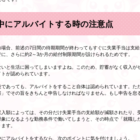
中にアルバイトする時の注意点
の場合、前述の7日間の待期期間が終わってもすぐに失業手当は支
に、さらに約2～3か月の給付制限期間が設けられるためです。
ないと生活に困ってしまいますよね。このため、貯蓄がなく収入が
イトが認められています。
後であっても、アルバイトをすること自体は認められています。た
書」でその旨をきちんと申告しなければなりません。もし申告を怠
収入額によっては、その分だけ失業手当の支給額が減額されたり、
対象になるような勤務条件で働いてしまうと、その時点で「就職し
ります。
中にアルバイトをするなら、次のポイントに気を付けましょう。