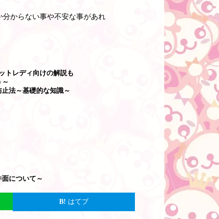
か分からない事や不安な事があれ
ットレディ向けの解説も
う～
防止法～基礎的な知識～
件面について～
はてブ