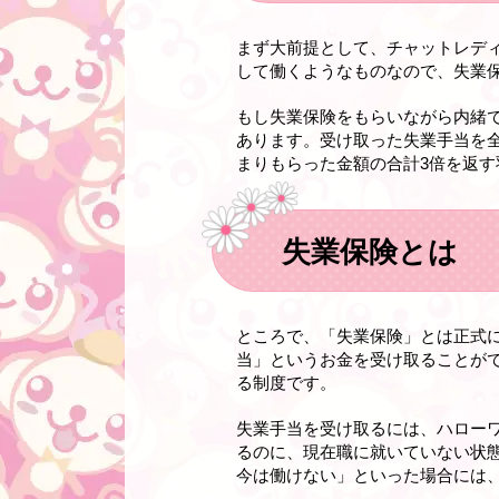
まず大前提として、チャットレデ
して働くようなものなので、失業
もし失業保険をもらいながら内緒
あります。受け取った失業手当を
まり
もらった金額の合計3倍
を返す
失業保険とは
ところで、「失業保険」とは正式
当」というお金を受け取ることが
る制度です。
失業手当を受け取るには、ハロー
るのに、現在職に就いていない状
今は働けない」といった場合には