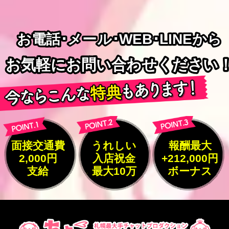
お電話･メール･WEB･LINEから
お電話･メール･WEB･LINEから
お気軽にお問い合わせください
お気軽にお問い合わせください
面接交通費
うれしい
報酬最大
2,000円
入店祝金
+212,000円
支給
最大10万
ボーナス