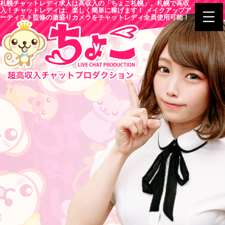
札幌チャットレディ求人は高収入の「ちょこ札幌」。札幌で高収
入！チャットレディは、楽しく簡単に稼げます！ メイクアップア
ーティスト監修の激盛りカメラをチャットレディ全員使用可能！