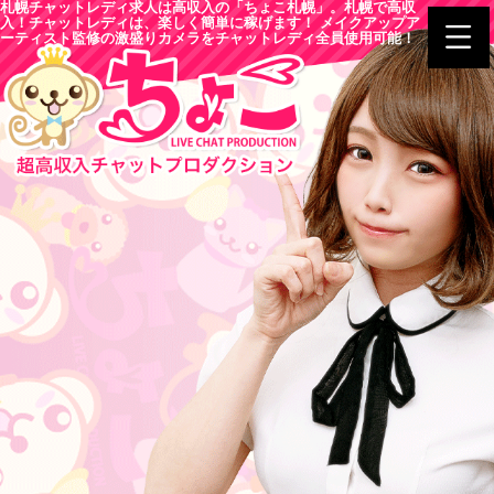
札幌チャットレディ求人は高収入の「ちょこ札幌」。札幌で高収
入！チャットレディは、楽しく簡単に稼げます！ メイクアップア
ーティスト監修の激盛りカメラをチャットレディ全員使用可能！