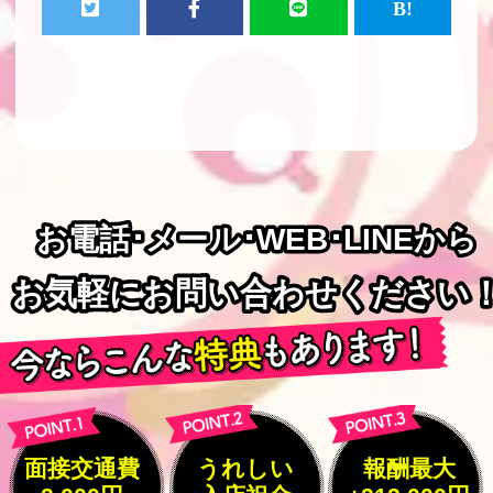
お電話･メール･WEB･LINEから
お電話･メール･WEB･LINEから
お気軽にお問い合わせください
お気軽にお問い合わせください
面接交通費
うれしい
報酬最大