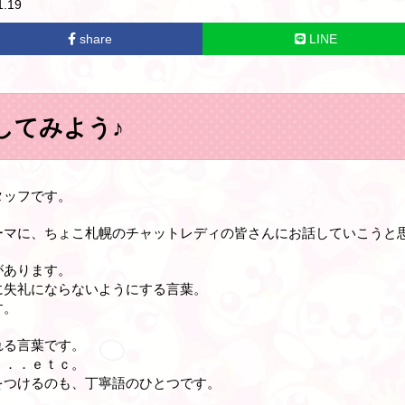
.19
share
LINE
してみよう♪
タッフです。
ーマに、ちょこ札幌のチャットレディの皆さんにお話していこうと
があります。
に失礼にならないようにする言葉。
す。
れる言葉です。
．．．ｅｔｃ。
をつけるのも、丁寧語のひとつです。