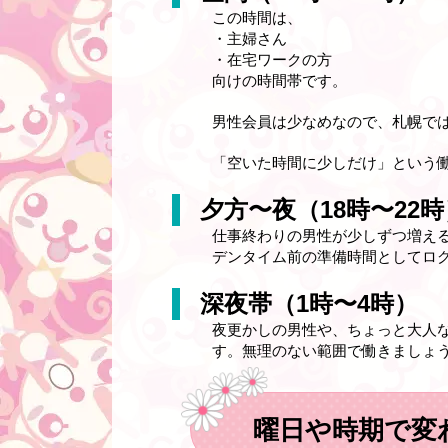
この時間は、
・主婦さん
・在宅ワークの方
向けの時間帯です。
男性会員は少なめなので、札幌で
「空いた時間に少しだけ」という
夕方〜夜（18時〜22時
仕事終わりの男性が少しずつ増え
デンタイム前の準備時間としてロ
深夜帯（1時〜4時）
夜更かしの男性や、ちょっと大人
す。無理のない範囲で働きましょ
曜日や時期で変