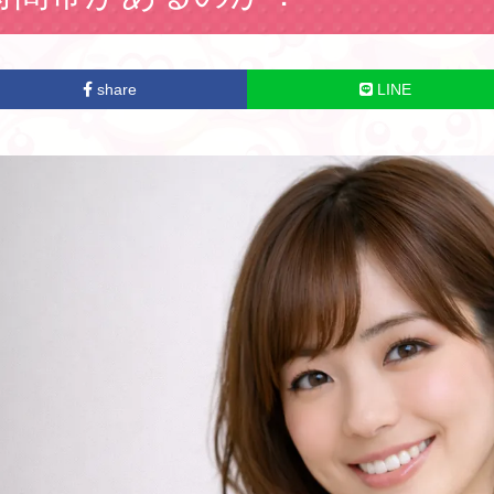
share
LINE