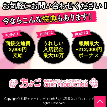
お気軽にお問い合わせください
お気軽にお問い合わせください
面接交通費
うれしい
報酬最大
2,000円
入店祝金
+212,000円
支給
最大10万
ボーナス
Copyright©
札幌チャットレディの求人なら高収入の『ちょこ札幌』
All
Rights Reserved.