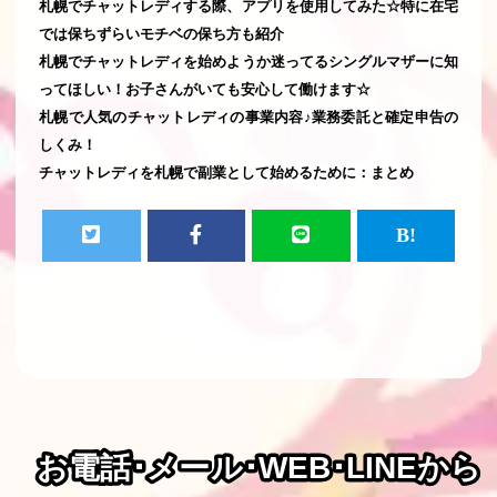
札幌でチャットレディする際、アプリを使用してみた☆特に在宅
では保ちずらいモチベの保ち方も紹介
札幌でチャットレディを始めようか迷ってるシングルマザーに知
ってほしい！お子さんがいても安心して働けます☆
札幌で人気のチャットレディの事業内容♪業務委託と確定申告の
しくみ！
チャットレディを札幌で副業として始めるために：まとめ
お電話･メール･WEB･LINEから
お電話･メール･WEB･LINEから