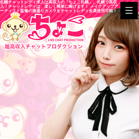
札幌チャットレディ求人は高収入の「ちょこ札幌」。札幌で高収
入！チャットレディは、楽しく簡単に稼げます！ メイクアップア
ーティスト監修の激盛りカメラをチャットレディ全員使用可能！