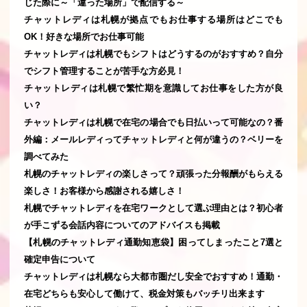
じた際に～「違った場所」で配信する～
チャットレディは札幌が拠点でもお仕事する場所はどこでも
OK！好きな場所でお仕事可能
チャットレディは札幌でもシフトはどうするのがおすすめ？自分
でシフト管理することが苦手な方必見！
チャットレディは札幌で繁忙期を意識してお仕事をした方が良
い？
チャットレディは札幌で在宅の場合でも日払いって可能なの？番
外編：メールレディってチャットレディと何が違うの？ベリーを
調べてみた
札幌のチャットレディの楽しさって？頑張った分報酬がもらえる
楽しさ！お客様から感謝される嬉しさ！
札幌でチャットレディを在宅ワークとして選ぶ理由とは？初心者
が手こずる会話内容についてのアドバイスも掲載
【札幌のチャットレディ通勤知恵袋】困ってしまったこと7選と
確定申告について
チャットレディは札幌なら大都市圏だし安全でおすすめ！通勤・
在宅どちらも安心して働けて、税金対策もバッチリ出来ます