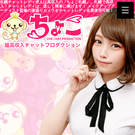
札幌チャットレディ求人は高収入の「ちょこ札幌」。札幌で高収
入！チャットレディは、楽しく簡単に稼げます！ メイクアップア
ーティスト監修の激盛りカメラをチャットレディ全員使用可能！