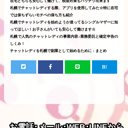
在宅どちらも安心して働けて、税金対策もバッチリ出来ます
札幌でチャットレディする際、アプリを使用してみた☆特に在宅
では保ちずらいモチベの保ち方も紹介
札幌でチャットレディを始めようか迷ってるシングルマザーに知
ってほしい！お子さんがいても安心して働けます☆
札幌で人気のチャットレディの事業内容♪業務委託と確定申告の
しくみ！
チャットレディを札幌で副業として始めるために：まとめ
お電話･メール･WEB･LINEから
お電話･メール･WEB･LINEから