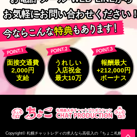
お気軽にお問い合わせください
お気軽にお問い合わせください
面接交通費
うれしい
報酬最大
2,000円
入店祝金
+212,000円
支給
最大10万
ボーナス
Copyright©
札幌チャットレディの求人なら高収入の『ちょこ札幌』
All