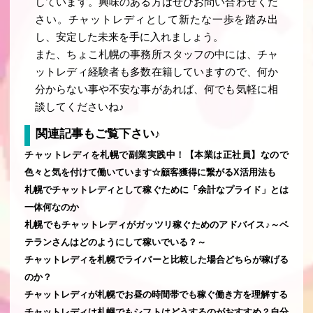
しています。興味のある方はぜひお問い合わせくだ
さい。チャットレディとして新たな一歩を踏み出
し、安定した未来を手に入れましょう。
また、ちょこ札幌の事務所スタッフの中には、チャ
ットレディ経験者も多数在籍していますので、何か
分からない事や不安な事があれば、何でも気軽に相
談してくださいね♪
関連記事もご覧下さい♪
チャットレディを札幌で副業実践中！【本業は正社員】なので
色々と気を付けて働いています☆顧客獲得に繋がるX活用法も
札幌でチャットレディとして稼ぐために「余計なプライド」とは
一体何なのか
札幌でもチャットレディがガッツリ稼ぐためのアドバイス♪～ベ
テランさんはどのようにして稼いでいる？～
チャットレディを札幌でライバーと比較した場合どちらが稼げる
のか？
チャットレディが札幌でお昼の時間帯でも稼ぐ働き方を理解する
チャットレディは札幌でもシフトはどうするのがおすすめ？自分