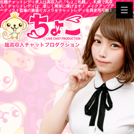
札幌チャットレディ求人は高収入の「ちょこ札幌」。札幌で高収
入！チャットレディは、楽しく簡単に稼げます！ メイクアップア
ーティスト監修の激盛りカメラをチャットレディ全員使用可能！