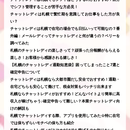
でシフト管理することが苦手な方必見！
チャットレディは札幌で繁忙期を意識してお仕事をした方が良
い？
チャットレディは札幌で在宅の場合でも日払いって可能なの？番
外編：メールレディってチャットレディと何が違うの？ベリーを
調べてみた
札幌のチャットレディの楽しさって？頑張った分報酬がもらえる
楽しさ！お客様から感謝される嬉しさ！
【札幌のチャットレディ通勤知恵袋】困ってしまったこと7選と
確定申告について
チャットレディは札幌なら大都市圏だし安全でおすすめ！通勤・
在宅どちらも安心して働けて、税金対策もバッチリ出来ます
札幌ならチャットレディがおすすめ！どんなバイトより簡単に高
収入が稼げちゃう♪確定申告って難しい？本業チャットレディ向
けの解説も
札幌でチャットレディする際、アプリを使用してみた☆特に在宅
では保ちずらいモチベの保ち方も紹介