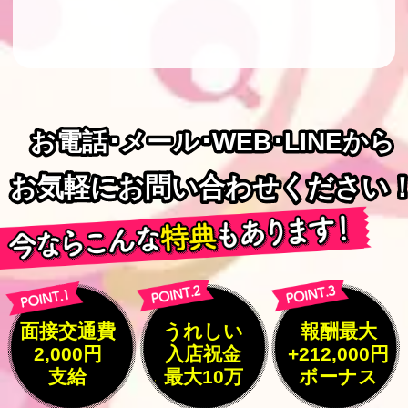
お電話･メール･WEB･LINEから
お電話･メール･WEB･LINEから
お気軽にお問い合わせください
お気軽にお問い合わせください
面接交通費
うれしい
報酬最大
2,000円
入店祝金
+212,000円
支給
最大10万
ボーナス