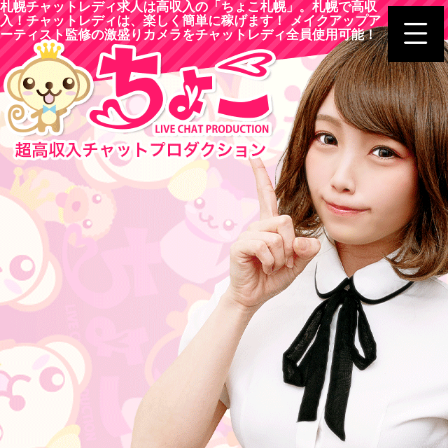
札幌チャットレディ求人は高収入の「ちょこ札幌」。札幌で高収
入！チャットレディは、楽しく簡単に稼げます！ メイクアップア
ーティスト監修の激盛りカメラをチャットレディ全員使用可能！