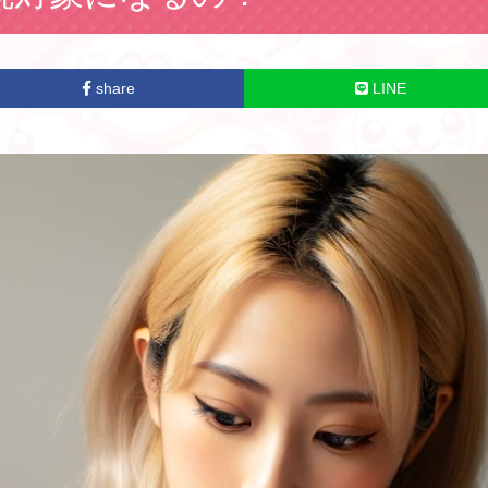
share
LINE