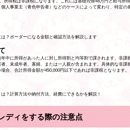
合、所得税は非課税になります。これには基礎控除48万円と給与所得
、個人事業主（青色申告者）などのケースによって変わり、特定の
には？ボーダーになる金額と確認方法を解説します
て
前年中に所得があった人に対し所得割と均等割で課されます。非課
害者、未成年者、寡婦、または一人親が含まれます。具体的な非課
場合、合計所得金額が450,000円以下であれば非課税となります。
とは？計算方法や納付方法、経費にできるかを解説！
レディをする際の注意点