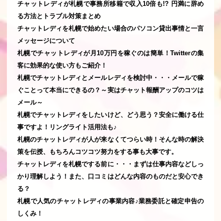
チャットレディが札幌で事務所移籍で収入10倍も!? 円満に辞め
る方法とトラブル対策まとめ
チャットレディを札幌で始めたい場合のパソコン貸出事情と一言
メッセージについて
札幌でチャットレディが月10万円を稼ぐのは簡単！Twitterの集
客に効果的な使い方もご紹介！
札幌でチャットレディとメールレディを検討中・・・メールで稼
ぐことって本当にできるの？～実はチャット報酬アップのコツは
メール～
札幌でチャットレディをしたいけど、どう思う？安全に働ける仕
事ですよ！リングライト活用法も♪
札幌のチャットレディが人が来なくてつらい時！そんな時の解決
策を伝授、もちろんコツコツ努力をする事も大事です。
チャットレディを札幌でする前に・・・まずは仕事内容などしっ
かり理解しよう！また、口コミはどんな内容のものだと安心でき
る？
札幌で人気のチャットレディの事業内容♪業務委託と確定申告の
しくみ！