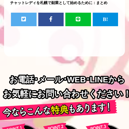
チャットレディを札幌で副業として始めるために：まとめ
お電話･メール･WEB･LINEから
お電話･メール･WEB･LINEから
お気軽にお問い合わせください
お気軽にお問い合わせください