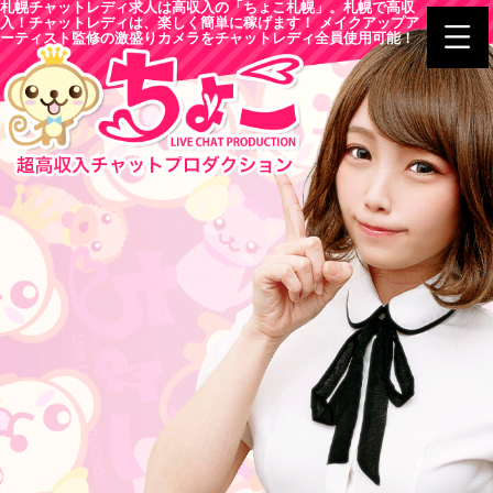
札幌チャットレディ求人は高収入の「ちょこ札幌」。札幌で高収
入！チャットレディは、楽しく簡単に稼げます！ メイクアップア
ーティスト監修の激盛りカメラをチャットレディ全員使用可能！