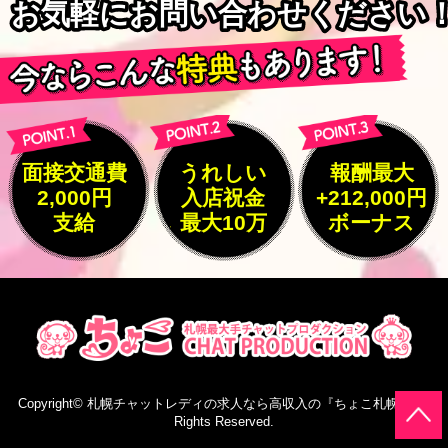
お気軽にお問い合わせください
お気軽にお問い合わせください
面接交通費
うれしい
報酬最大
2,000円
入店祝金
+212,000円
支給
最大10万
ボーナス
Copyright©
札幌チャットレディの求人なら高収入の『ちょこ札幌』
All
Rights Reserved.