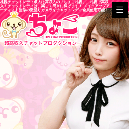
札幌チャットレディ求人は高収入の「ちょこ札幌」。札幌で高収
入！チャットレディは、楽しく簡単に稼げます！ メイクアップア
ーティスト監修の激盛りカメラをチャットレディ全員使用可能！