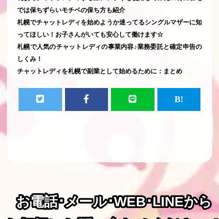
では保ちずらいモチベの保ち方も紹介
札幌でチャットレディを始めようか迷ってるシングルマザーに知
ってほしい！お子さんがいても安心して働けます☆
札幌で人気のチャットレディの事業内容♪業務委託と確定申告の
しくみ！
チャットレディを札幌で副業として始めるために：まとめ
お電話･メール･WEB･LINEから
お電話･メール･WEB･LINEから