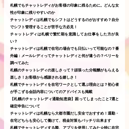
札幌でもチャットレディがお客様の印象に残るために。どんな女
性が印象に残りやすいのか
チャットレディは札幌でもシフトはどうするのがおすすめ？自分
でシフト管理することが苦手な方必見！
チャットレディは札幌で繁忙期を意識してお仕事をした方が良
い？
チャットレディは札幌で在宅の場合でも日払いって可能なの？番
外編：メールレディってチャットレディと何が違うの？ベリーを
調べてみた
札幌のチャットレディの楽しさって？頑張った分報酬がもらえる
楽しさ！お客様から感謝される嬉しさ！
札幌でチャットレディを在宅ワークとして選ぶ理由とは？初心者
が手こずる会話内容についてのアドバイスも掲載
【札幌のチャットレディ通勤知恵袋】困ってしまったこと7選と
確定申告について
チャットレディは札幌なら大都市圏だし安全でおすすめ！通勤・
在宅どちらも安心して働けて、税金対策もバッチリ出来ます
札幌でチャットレディする際、アプリを使用してみた☆特に在宅