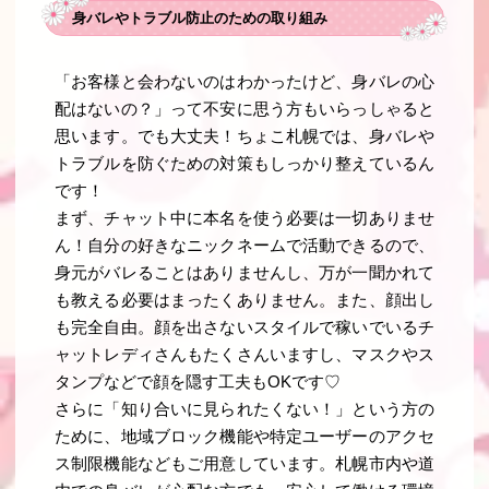
身バレやトラブル防止のための取り組み
「お客様と会わないのはわかったけど、身バレの心
配はないの？」って不安に思う方もいらっしゃると
思います。でも大丈夫！ちょこ札幌では、身バレや
トラブルを防ぐための対策もしっかり整えているん
です！
まず、チャット中に本名を使う必要は一切ありませ
ん！自分の好きなニックネームで活動できるので、
身元がバレることはありませんし、万が一聞かれて
も教える必要はまったくありません。また、顔出し
も完全自由。顔を出さないスタイルで稼いでいるチ
ャットレディさんもたくさんいますし、マスクやス
タンプなどで顔を隠す工夫もOKです♡
さらに「知り合いに見られたくない！」という方の
ために、地域ブロック機能や特定ユーザーのアクセ
ス制限機能などもご用意しています。札幌市内や道