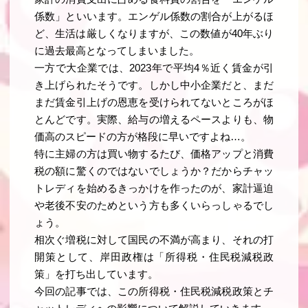
係数」といいます。エンゲル係数の割合が上がるほ
ど、生活は厳しくなりますが、この数値が40年ぶり
に過去最高となってしまいました。
一方で大企業では、2023年で平均4％近く賃金が引
き上げられたそうです。しかし中小企業だと、まだ
まだ賃金引上げの恩恵を受けられてないところがほ
とんどです。実際、給与の増えるペースよりも、物
価高のスピードの方が格段に早いですよね…。
特に主婦の方は買い物するたび、価格アップと消費
税の額に驚くのではないでしょうか？だからチャッ
トレディを始めるきっかけを作ったのが、家計逼迫
や老後不安のためという方も多くいらっしゃるでし
ょう。
相次ぐ増税に対して国民の不満が高まり、それの打
開策として、岸田政権は「所得税・住民税減税政
策」を打ち出しています。
今回の記事では、この所得税・住民税減税政策とチ