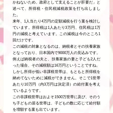
かねないため、政府として支えることが肝要だ」と
述べて、所得税・住民税減税政策を打ち出しまし
た。
来年、1人当たり4万円の定額減税を行う案を検討し
ています。所得税は1人あたり3万円、住民税は1万
円の減税と考えています。この減税は今のところ1
回だけです。
この減税の対象となるのは、納税者とその扶養家族
となっており、日本国内で9000万人の見込みです。
例えば納税者の夫と、扶養家族の妻と子ども2人だ
った場合、その減税額は16万円ということですね。
しかし所得が低い非課税世帯は、もともと所得税を
納めてないために減税ができません。そこで1世帯
あたり10万円（内3万円は決定済）の給付案を考え
ているようです。
この非課税世帯はおよそ1500万世帯に及び、そのう
ち子どもの居る世帯は、子どもの数に応じて給付額
を増額する案も出ています。