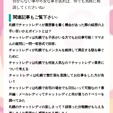
分からない事や不安な事があれば、何でも気軽に相
談してくださいね♪
関連記事もご覧下さい♪
札幌でチャットレディが履歴書を書く機会があった際の経歴の上
手い言いかえポイントとは？
チャットレディは札幌でも子供がいる方でもお仕事可能！ママさ
んの疑問に一問一答形式で回答♪
チャットレディが札幌でもメンタルを維持して満足する額を稼ぐ
ために
チャットレディは札幌でも何故人気なの？チャットレディ業界に
ついて考える
チャットレディは札幌で繁忙期を意識してお仕事をした方が良
い？
チャットレディは札幌で在宅の場合でも日払いって可能なの？番
外編：メールレディってチャットレディと何が違うの？ベリーを
調べてみた
札幌のチャットレディの楽しさって？頑張った分報酬がもらえる