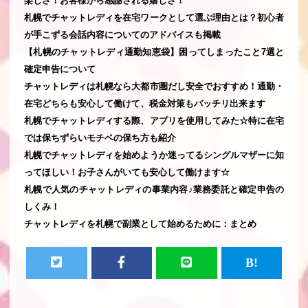
楽しさ！お客様から感謝される嬉しさ！
札幌でチャットレディを在宅ワークとして選ぶ理由とは？初心者
が手こずる会話内容についてのアドバイスも掲載
【札幌のチャットレディ通勤知恵袋】困ってしまったこと7選と
確定申告について
チャットレディは札幌なら大都市圏だし安全でおすすめ！通勤・
在宅どちらも安心して働けて、税金対策もバッチリ出来ます
札幌でチャットレディする際、アプリを使用してみた☆特に在宅
では保ちずらいモチベの保ち方も紹介
札幌でチャットレディを始めようか迷ってるシングルマザーに知
ってほしい！お子さんがいても安心して働けます☆
札幌で人気のチャットレディの事業内容♪業務委託と確定申告の
しくみ！
チャットレディを札幌で副業として始めるために：まとめ