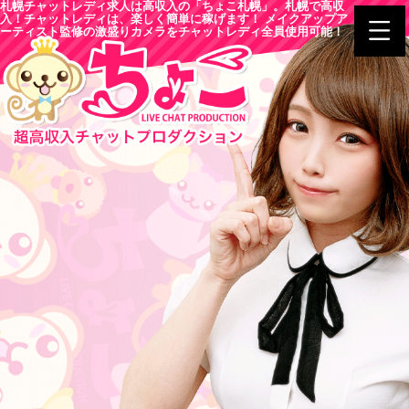
札幌チャットレディ求人は高収入の「ちょこ札幌」。札幌で高収
入！チャットレディは、楽しく簡単に稼げます！ メイクアップア
ーティスト監修の激盛りカメラをチャットレディ全員使用可能！