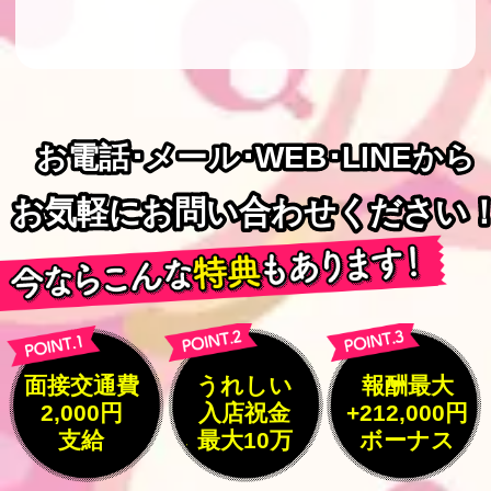
お電話･メール･WEB･LINEから
お電話･メール･WEB･LINEから
お気軽にお問い合わせください
お気軽にお問い合わせください
面接交通費
うれしい
報酬最大
2,000円
入店祝金
+212,000円
支給
最大10万
ボーナス