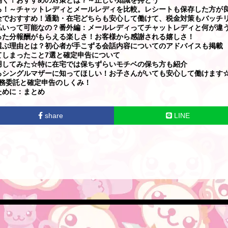
る！～チャットレディとメールレディを比較。レシートも保存した方が
全でおすすめ！通勤・在宅どちらも安心して働けて、税金対策もバッチ
払いって可能なの？番外編：メールレディってチャットレディと何が違
った分報酬がもらえる楽しさ！お客様から感謝される嬉しさ！
選ぶ理由とは？初心者が手こずる会話内容についてのアドバイスも掲載
てしまったこと7選と確定申告について
用してみた☆特に在宅では保ちずらいモチベの保ち方も紹介
るシングルマザーに知ってほしい！お子さんがいても安心して働けます
務委託と確定申告のしくみ！
ために：まとめ
share
LINE