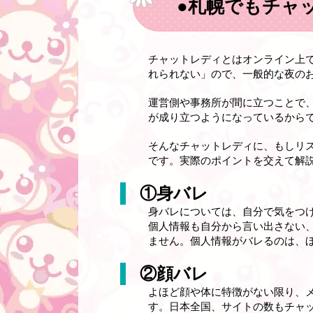
●札幌でもチャ
チャットレディとはオンライン上
れられない」ので、一般的な夜の
運営側や事務所が間に立つことで
が成り立つようになっているから
そんなチャットレディに、もしリ
です。実際のポイントを交えて解
①身バレ
身バレについては、自分で気をつ
個人情報も自分から言い出さない
ません。個人情報がバレるのは、
②顔バレ
よほど顔や体に特徴がない限り、
す。日本全国、サイトの数もチャ