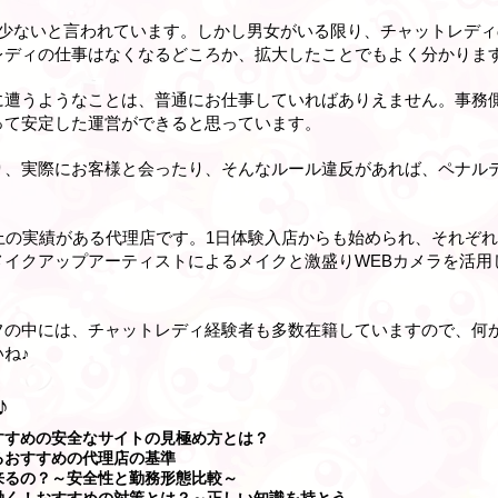
は少ないと言われています。しかし男女がいる限り、チャットレデ
レディの仕事はなくなるどころか、拡大したことでもよく分かりま
に遭うようなことは、普通にお仕事していればありえません。事務
って安定した運営ができると思っています。
り、実際にお客様と会ったり、そんなルール違反があれば、ペナル
上の実績がある代理店です。1日体験入店からも始められ、それぞ
メイクアップアーティストによるメイクと激盛りWEBカメラを活用
フの中には、チャットレディ経験者も多数在籍していますので、何
ね♪
♪
すすめの安全なサイトの見極め方とは？
るおすすめの代理店の基準
来るの？～安全性と勤務形態比較～
働く！おすすめの対策とは？～正しい知識を持とう