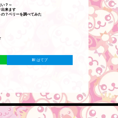
良い？～
リ出来ます
うの？ベリーを調べてみた
☆
はてブ