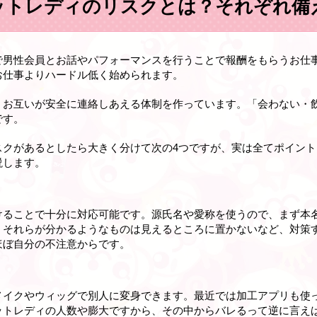
ットレディのリスクとは？それぞれ備
で男性会員とお話やパフォーマンスを行うことで報酬をもらうお仕
お仕事よりハードル低く始められます。
、お互いが安全に連絡しあえる体制を作っています。「会わない・
です。
スクがあるとしたら大きく分けて次の4つですが、実は全てポイン
説します。
けることで十分に対応可能です。源氏名や愛称を使うので、まず本
、それらが分かるようなものは見えるところに置かないなど、対策
ほぼ自分の不注意からです。
メイクやウィッグで別人に変身できます。最近では加工アプリも使
ットレディの人数や膨大ですから、その中からバレるって逆に言え