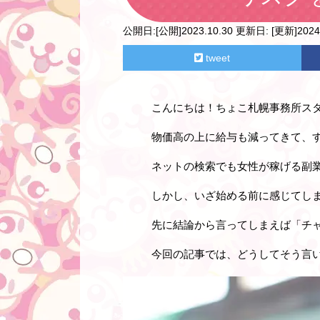
公開日:
[公開]2023.10.30
更新日:
[更新]2024.
tweet
こんにちは！ちょこ札幌事務所ス
物価高の上に給与も減ってきて、
ネットの検索でも女性が稼げる副
しかし、いざ始める前に感じてし
先に結論から言ってしまえば「チ
今回の記事では、どうしてそう言