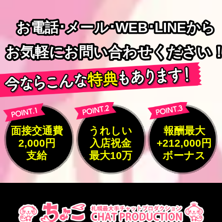
お電話･メール･WEB･LINEから
お電話･メール･WEB･LINEから
お気軽にお問い合わせください
お気軽にお問い合わせください
面接交通費
うれしい
報酬最大
2,000円
入店祝金
+212,000円
支給
最大10万
ボーナス