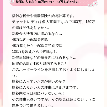
扶養に入るなら48万か130・133万をめやすに
複雑な税金や健康保険の給与計算です。
チャットレディは個人事業主なので103万、150万
の壁は関係ありません。
◎税金の扶養内に収めるなら…
48万以内⇒配偶者控除
48万超えたら⇒配偶者特別控除
133万を超えたら⇒控除なし
◎健康保険などの扶養内に収めるなら…
所得の合計が130万以内であること
このボーダーラインを意識しておくようにしましょ
う。
扶養に入っていた方が良いのか？
扶養に入りたい人の理由はさまざまです。
扶養内なら旦那にバレないから！
その理由も多いですが、その場合は超えないように
気をつけて働きましょう。