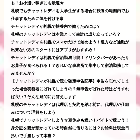
も！お小遣い稼ぎにも最適★
札幌でもチャットレディを大学生がする場合に扶養の範囲内でお
仕事するために気を付ける事
チャットレディが札幌で扶養内で働くためには？
札幌のチャットレディは本業として生計は成り立っている？
チャットレディを札幌でスマホだけで始めよう！遠方など通勤が
出来ない方のスタートにはアプリがおすすめ！
チャットレディは札幌で宿泊勤務可能！ドリンクバーがあったり
お菓子が食べられる！？きれいな事務所で集中して宿泊勤務して
みませんか？
【チャットレディが札幌で読む確定申告記事】申告を忘れてしま
った場合税務署にばれてしまうの？無申告がばれた時はどうすれ
ば良い？そんな疑問にお答えします
札幌のチャットレディは代理店と契約を結ぶ前に、代理店や仕組
みについて理解をしよう
札幌でチャットレディしよう☆夏休みも近い！バイトで稼ごう！
身分証を親が預かっている時自然に借りるには？お給料は現金日
払いで手渡しって本当？