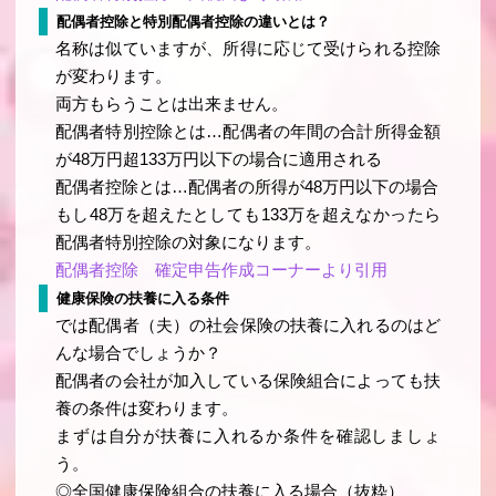
配偶者控除と特別配偶者控除の違いとは？
名称は似ていますが、所得に応じて受けられる控除
が変わります。
両方もらうことは出来ません。
配偶者特別控除とは…配偶者の年間の合計所得金額
が48万円超133万円以下の場合に適用される
配偶者控除とは…配偶者の所得が48万円以下の場合
もし48万を超えたとしても133万を超えなかったら
配偶者特別控除の対象になります。
配偶者控除 確定申告作成コーナーより引用
健康保険の扶養に入る条件
では配偶者（夫）の社会保険の扶養に入れるのはど
んな場合でしょうか？
配偶者の会社が加入している保険組合によっても扶
養の条件は変わります。
まずは自分が扶養に入れるか条件を確認しましょ
う。
◎全国健康保険組合の扶養に入る場合（抜粋）