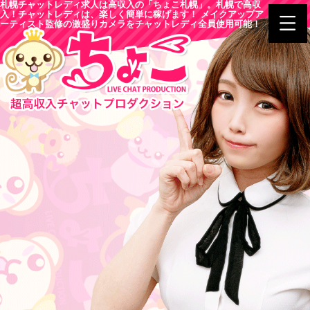
札幌チャットレディ求人は高収入の「ちょこ札幌」。札幌で高収
入！チャットレディは、楽しく簡単に稼げます！ メイクアップア
ーティスト監修の激盛りカメラをチャットレディ全員使用可能！