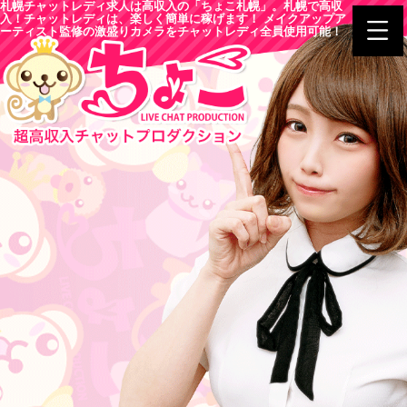
札幌チャットレディ求人は高収入の「ちょこ札幌」。札幌で高収
入！チャットレディは、楽しく簡単に稼げます！ メイクアップア
ーティスト監修の激盛りカメラをチャットレディ全員使用可能！