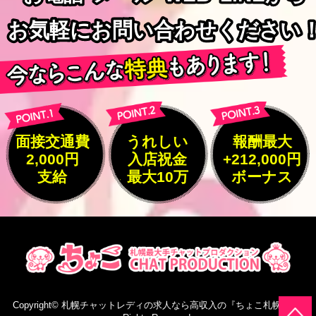
お気軽にお問い合わせください
お気軽にお問い合わせください
面接交通費
うれしい
報酬最大
2,000円
入店祝金
+212,000円
支給
最大10万
ボーナス
Copyright©
札幌チャットレディの求人なら高収入の『ちょこ札幌』
All