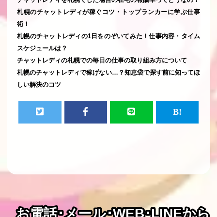
札幌のチャットレディが稼ぐコツ・トップランカーに学ぶ仕事
術！
札幌のチャットレディの1日をのぞいてみた！仕事内容・タイム
スケジュールは？
チャットレディの札幌での毎日の仕事の取り組み方について
札幌のチャットレディで稼げない…？知恵袋で探す前に知ってほ
しい解決のコツ
お電話･メール･WEB･LINEから
お電話･メール･WEB･LINEから