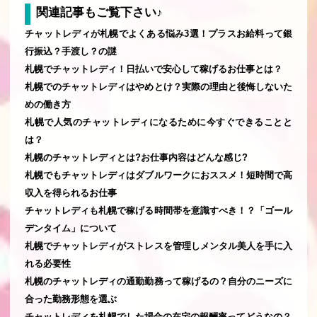
関連記事もご覧下さい♪
チャットレディが札幌でよくある悩み3選！プラスお給料って銀
行振込？手渡し？の謎
札幌でチャットレディ！日払いで安心して稼げるお仕事とは？
札幌でのチャットレディはやめとけ？実際の理由と後悔しないた
めの働き方
札幌で人気のチャットレディになるために今すぐできることと
は？
札幌のチャットレディとは?お仕事内容はどんな感じ?
札幌でもチャットレディはダブルワークにおススメ！短時間で高
収入を得られるお仕事
チャットレディも札幌で稼げる時間帯を意識すべき！？「ゴール
デンタイム」について
札幌でチャットレディがストレスを管理しメンタル美人を手に入
れる必要性
札幌のチャットレディの通勤勤務って稼げるの？自分のニーズに
合った勤務形態を選ぶ
チャットレディを札幌でした場合の在宅の報酬率ってどうなの？