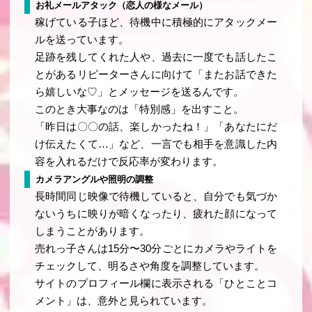
お礼メールアタック（恋人の様なメール）
稼げている子ほど、待機中に積極的にアタックメー
ルを送っています。
足跡を残してくれた人や、過去に一度でも話したこ
とがあるリピーターさんに向けて「またお話できた
ら嬉しいな♡」とメッセージを送るんです。
このとき大事なのは「特別感」を出すこと。
「昨日は〇〇の話、楽しかったね！」「あなたにだ
け伝えたくて…」など、一言でも相手を意識した内
容を入れるだけで反応率が変わります。
カメラアングルや照明の調整
長時間同じ映像で待機していると、自分でも気づか
ないうちに映りが暗くなったり、疲れた顔になって
しまうことがあります。
売れっ子さんは15分〜30分ごとにカメラやライトを
チェックして、明るさや角度を調整しています。
サイトのプロフィール欄に表示される「ひとことコ
メント」は、意外と見られています。