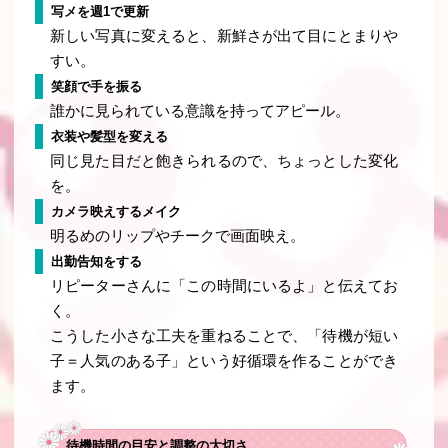
写メを週1で更新
新しい写真に変えると、新鮮さが出て目にとまりや
すい。
笑顔で手を振る
誰かに見られている意識を持ってアピール。
衣装や髪型を変える
同じ見た目だと飽きられるので、ちょっとした変化
を。
カメラ映えするメイク
明るめのリップやチークで画面映え。
出勤告知をする
リピーターさんに「この時間にいるよ」と伝えてお
く。
こうした小さな工夫を重ねることで、「待機が短い
子＝人気のある子」という好循環を作ることができ
ます。
待機時間の目安と調整の大切さ