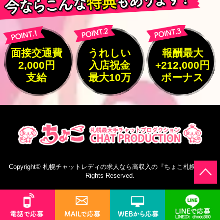
面接交通費
うれしい
報酬最大
2,000円
入店祝金
+212,000円
支給
最大10万
ボーナス
Copyright©
札幌チャットレディの求人なら高収入の『ちょこ札幌』
All
Rights Reserved.