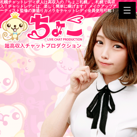
札幌チャットレディ求人は高収入の「ちょこ札幌」。札幌で高収
入！チャットレディは、楽しく簡単に稼げます！ メイクアップア
ーティスト監修の激盛りカメラをチャットレディ全員使用可能！