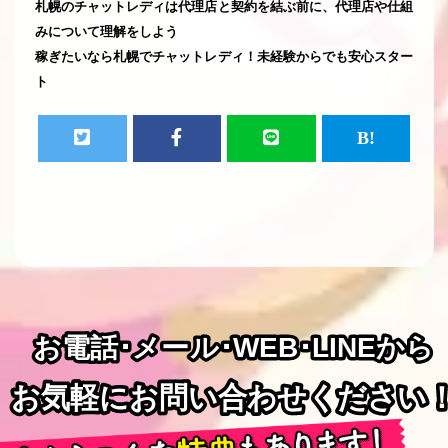
札幌のチャットレディは代理店と契約を結ぶ前に、代理店や仕組
みについて理解をしよう
稼ぎたいなら札幌でチャットレディ！未経験からでも安心スター
ト
お電話･メール･WEB･LINEから
お電話･メール･WEB･LINEから
お気軽にお問い合わせください
お気軽にお問い合わせください