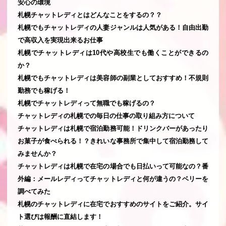
安心の環境
札幌チャットレディとはどんなことをするの？？
札幌でもチャットレディの人妻ジャンルは人気がある！自由出勤
で高収入を実現出来るお仕事
札幌でチャットレディは10代や高校生でも働くことができるの
か？
札幌でもチャットレディは美容師の副業としておすすめ！不規則
勤務でも稼げる！
札幌でチャットレディって無職でも稼げるの？
チャットレディの札幌での毎日の仕事の取り組み方について
チャットレディは札幌で宿泊勤務可能！ドリンクバーがあったり
お菓子が食べられる！？きれいな事務所で集中して宿泊勤務して
みませんか？
チャットレディは札幌で在宅の場合でも日払いって可能なの？番
外編：メールレディってチャットレディと何が違うの？ベリーを
調べてみた
札幌のチャットレディに在宅でおすすめのサイトをご紹介。サイ
ト選びは報酬に直結します！