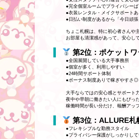
●完全個室ルームでプライバシーば
●衣装レンタル・メイクサポートあ
●日払い制度があるから「今日頑
ちょこ札幌は、特に初心者さんや
お部屋も清潔感があって、安心し
第2位：ポケットワ
●
全国展開している大手事務所
●個室が多く、利用しやすい
●24時間サポート体制
●ボーナス制度ありで稼ぎやすさ◎
大手ならではの安心感とサポート
夜中や早朝に働きたい人にもぴっ
稼働時間が長い分だけ、報酬アッ
第3位：ALLURE
●
フレキシブルな勤務スタイル
●プライバシー保護がしっかりして