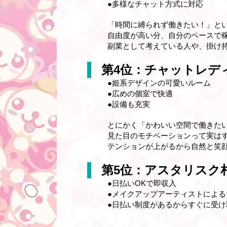
●多様なチャット方式に対応
「時間に縛られず働きたい！」と
自由度が高い分、自分のペースで
副業として考えている人や、掛け
第4位：チャットレデ
●
姫系デザインの可愛いルーム
●広めの個室で快適
●設備も充実
とにかく「かわいい空間で働きた
見た目のモチベーションって実は
テンションが上がるから自然と笑
第5位：アスタリスク
●
日払いOKで即収入
●メイクアップアーティストによる
●日払い制度があるからすぐに受け