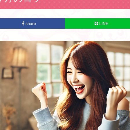
share
LINE