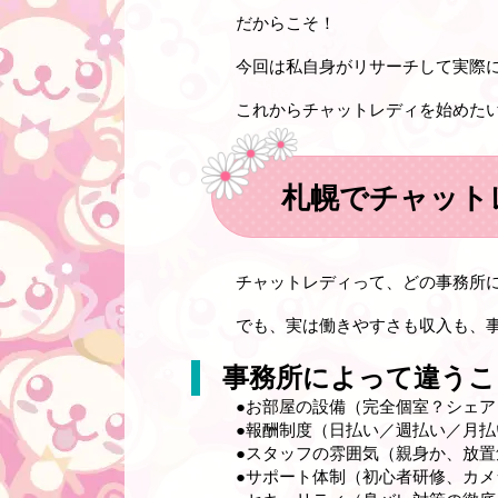
だからこそ！
今回は私自身がリサーチして実際
これからチャットレディを始めた
札幌でチャット
チャットレディって、どの事務所
でも、実は
働きやすさも収入も、
事務所によって違うこ
●お部屋の設備（完全個室？シェア
●報酬制度（日払い／週払い／月払
●スタッフの雰囲気（親身か、放置
●サポート体制（初心者研修、カ