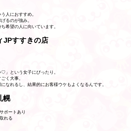
いう人におすすめ。
稼げるのが強み。
持ち希望の人に向いています。
ィJPすすきの店
い♡」という女子にぴったり。
すごく大事。
顔になれるし、結果的にお客様ウケもよくなるんです。
札幌
サポートあり
取れる