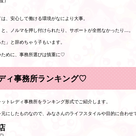
度）
ては、
安心して働ける環境
がなにより大事。
うと、ノルマを押し付けられたり、サポートが全然なかったり…。
った」と辞めちゃう子もいます。
いために、事務所選びは慎重に♡
ディ事務所ランキング♡
ャットレディ事務所をランキング形式でご紹介します。
を元にしたものなので、みなさんのライフスタイルや目的に合わせ
店
◎